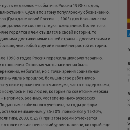
 пусть недавнюю – события в России 1990-х годов,
вяностыми». Судя и по этому популярному обозначению,
сов (Граждане новой России …, 2005) для большинства
одов далеко не соответствуют ожиданиям. Более того,
ияне гордятся и чем стыдятся в своей истории, то
о давними достижениями нашей страны – досоветскими и
 больше, чем любой другой в нашей непростой истории.
B
ачале 1990-х годов Россия пережила шоковую терапию.
B
м отношении. Основная часть населения была
R
режений, небогатая, но с точки зрения социальной
o
жизнь ушла в прошлое, большинство работников
T
ату ниже прожиточного минимума, часто с задержками,
о коснулось и тех людей, которые по советским меркам
B
 – например, военных, «остепененных» вузовских
о
По данным стабильного учебника, за годы реформ
с
, остался неизменным у 25-30%, повысился у 15-20%,
олитика, 2003, с. 257), при этом всеми отмечается
B
W
т относительно невысокий уровень жизни, который еще
P