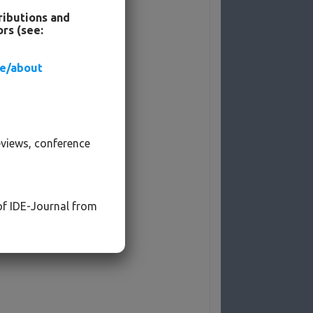
ributions and
rs (see:
de/about
eviews, conference
 of IDE-Journal from