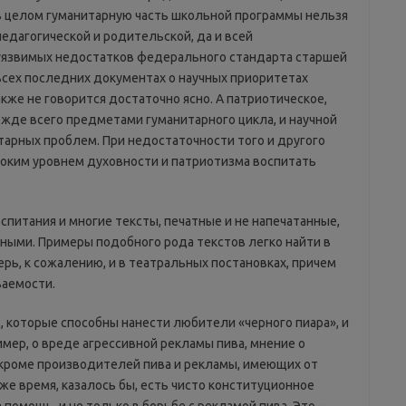
 в целом гуманитарную часть школьной программы нельзя
педагогической и родительской, да и всей
уязвимых недостатков федерального стандарта старшей
 всех последних документах о научных приоритетах
кже не говорится достаточно ясно. А патриотическое,
жде всего предметами гуманитарного цикла, и научной
тарных проблем. При недостаточности того и другого
соким уровнем духовности и патриотизма воспитать
питания и многие тексты, печатные и не напечатанные,
ными. Примеры подобного рода текстов легко найти в
ерь, к сожалению, и в театральных постановках, причем
ваемости.
 которые способны нанести любители «черного пиара», и
мер, о вреде агрессивной рекламы пива, мнение о
, кроме производителей пива и рекламы, имеющих от
же время, казалось бы, есть чисто конституционное
помощь, и не только в борьбе с рекламой пива. Это –