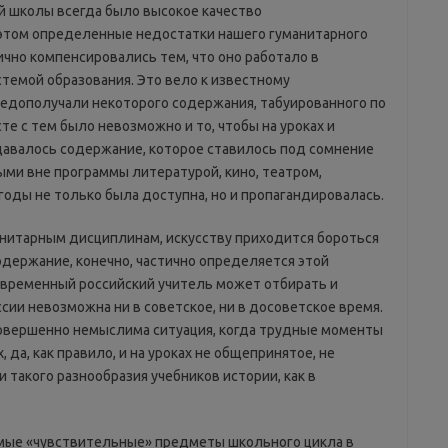
й школы всегда было высокое качество
 этом определенные недостатки нашего гуманитарного
чно компенсировались тем, что оно работало в
стемой образования. Это вело к известному
едополучали некоторого содержания, табуированного по
е с тем было невозможно и то, чтобы на уроках и
 давалось содержание, которое ставилось под сомнение
ми вне программы литературой, кино, театром,
 годы не только была доступна, но и пропагандировалась.
манитарным дисциплинам, искусству приходится бороться
одержание, конечно, частично определяется этой
современный российский учитель может отбирать и
сии невозможна ни в советское, ни в досоветское время.
 совершенно немыслима ситуация, когда трудные моменты
 да, как правило, и на уроках не общепринятое, не
 такого разнообразия учебников истории, как в
амые «чувствительные» предметы школьного цикла в