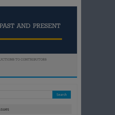
UCTIONS TO CONTRIBUTORS
rch
:
ssues