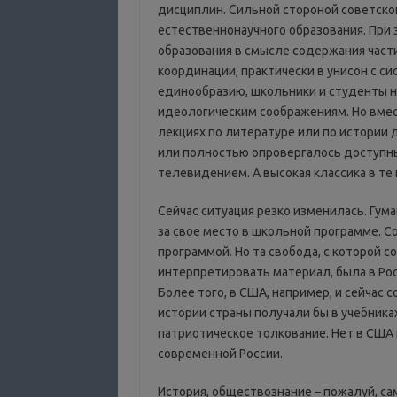
дисциплин. Сильной стороной советско
естественнонаучного образования. При
образования в смысле содержания части
координации, практически в унисон с си
единообразию, школьники и студенты н
идеологическим соображениям. Но вмест
лекциях по литературе или по истории
или полностью опровергалось доступны
телевидением. А высокая классика в те
Сейчас ситуация резко изменилась. Гу
за свое место в школьной программе. С
программой. Но та свобода, с которой 
интерпретировать материал, была в Рос
Более того, в США, например, и сейчас
истории страны получали бы в учебниках,
патриотическое толкование. Нет в США и
современной России.
История, обществознание – пожалуй, с