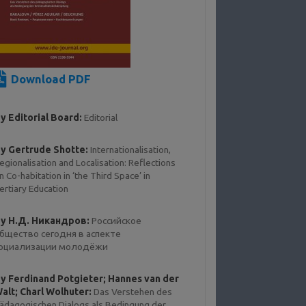
Download PDF
y Editorial Board:
Editorial
y Gertrude Shotte:
Internationalisation,
egionalisation and Localisation: Reflections
n Co-habitation in ‘the Third Space’ in
ertiary Education
y Н.Д. Никандров:
Российское
бщество сегодня в аспекте
оциализации молодёжи
y Ferdinand Potgieter; Hannes van der
alt; Charl Wolhuter:
Das Verstehen des
ädagogischen Dialogs als Bedingung der