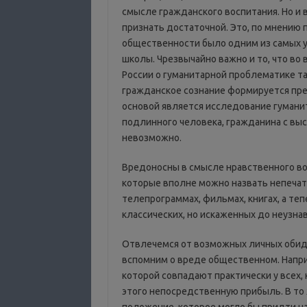
смысле гражданского воспитания. Но и
признать достаточной. Это, по мнению 
общественности было одним из самых 
школы. Чрезвычайно важно и то, что во
России о гуманитарной проблематике та
гражданское сознание формируется пре
основой является исследование гумани
подлинного человека, гражданина с вы
невозможно.
Вредоносны в смысле нравственного вос
которые вполне можно назвать непечат
телепрограммах, фильмах, книгах, а теп
классических, но искаженных до неузна
Отвлечемся от возможных личных обид,
вспомним о вреде общественном. Напри
которой совпадают практически у всех
этого непосредственную прибыль. В то 
положение, которое могло бы придти на 