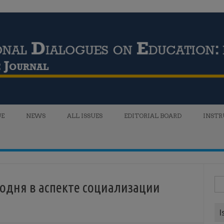
UE
NEWS
ALL ISSUES
EDITORIAL BOARD
INSTR
Sea
годня в аспекте социализации
for
I