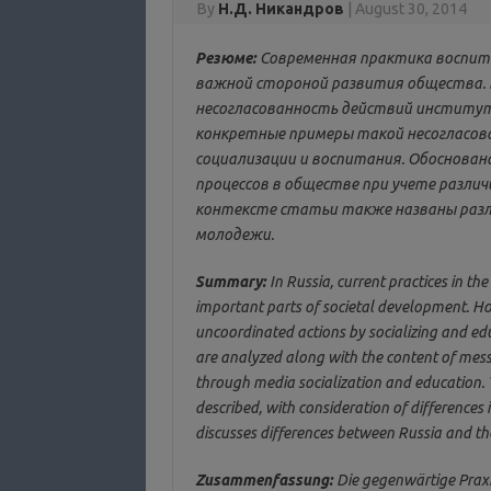
By
Н.Д. Никандров
|
August 30, 2014
Резюме:
Современная практика воспита
важной стороной развития общества.
несогласованность действий институт
конкретные примеры такой несогласов
социализации и воспитания. Обоснов
процессов в обществе при учете различи
контексте статьи также названы разл
молодежи.
Summary:
In Russia, current practices in th
important parts of societal development. How
uncoordinated actions by socializing and edu
are analyzed along with the content of messa
through media socialization and education. 
described, with consideration of differences i
discusses differences between Russia and the
Zusammenfassung:
Die gegenwärtige Praxi