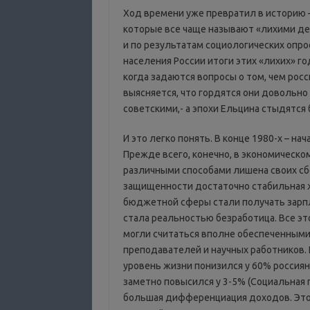
Ход времени уже превратил в историю –
которые все чаще называют «лихими де
и по результатам социологических опро
населения России итоги этих «лихих» г
когда задаются вопросы о том, чем росс
выясняется, что гордятся они довольн
советскими,- а эпохи Ельцина стыдятся
И это легко понять. В конце 1980-х – н
Прежде всего, конечно, в экономическо
различными способами лишена своих сбе
защищенности достаточно стабильная 
бюджетной сферы стали получать зарпл
стала реальностью безработица. Все эт
могли считаться вполне обеспеченными
преподавателей и научных работников. 
уровень жизни понизился у 60% россиян
заметно повысился у 3-5% (Социальная п
большая дифференциация доходов. Это