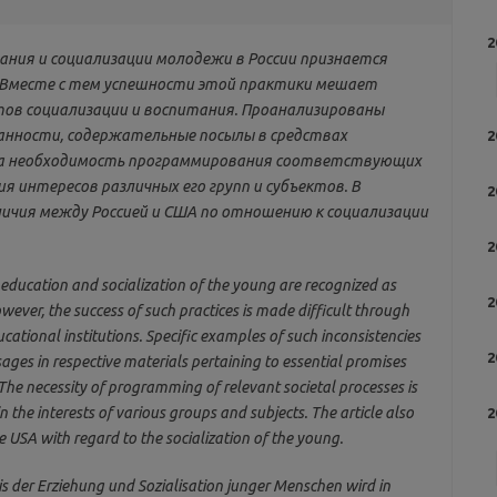
2
ния и социализации молодежи в России признается
 Вместе с тем успешности этой практики мешает
ов социализации и воспитания. Проанализированы
анности, содержательные посылы в средствах
2
ана необходимость программирования соответствующих
я интересов различных его групп и субъектов. В
2
ичия между Россией и США по отношению к социализации
2
e education and socialization of the young are recognized as
2
ever, the success of such practices is made difficult through
cational institutions. Specific examples of such inconsistencies
2
ges in respective materials pertaining to essential promises
The necessity of programming of relevant societal processes is
n the interests of various groups and subjects. The article also
2
 USA with regard to the socialization of the young.
s der Erziehung und Sozialisation junger Menschen wird in