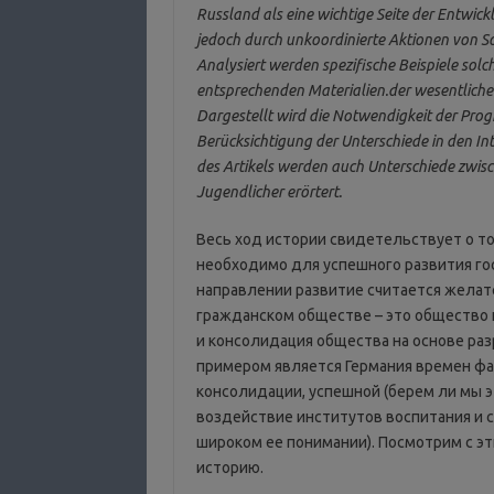
Russland als eine wichtige Seite der Entwick
jedoch durch unkoordinierte Aktionen von So
Analysiert werden spezifische Beispiele solc
entsprechenden Materialien.der wesentliche
Dargestellt wird die Notwendigkeit der Prog
Berücksichtigung der Unterschiede in den I
des Artikels werden auch Unterschiede zwisc
Jugendlicher erörtert.
Весь ход истории свидетельствует о т
необходимо для успешного развития гос
направлении развитие считается желат
гражданском обществе – это общество 
и консолидация общества на основе ра
примером является Германия времен фа
консолидации, успешной (берем ли мы э
воздействие институтов воспитания и 
широком ее понимании). Посмотрим с э
историю.