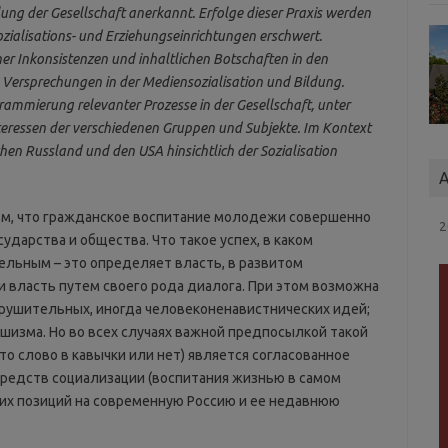
lung der Gesellschaft anerkannt. Erfolge dieser Praxis werden
zialisations- und Erziehungseinrichtungen erschwert.
her Inkonsistenzen und inhaltlichen Botschaften in den
 Versprechungen in der Mediensozialisation und Bildung.
rammierung relevanter Prozesse in der Gesellschaft, unter
nteressen der verschiedenen Gruppen und Subjekte. Im Kontext
hen Russland und den USA hinsichtlich der Sozialisation
A
ом, что гражданское воспитание молодежи совершенно
2
ударства и общества. Что такое успех, в каком
ельным – это определяет власть, в развитом
и власть путем своего рода диалога. При этом возможна
зрушительных, иногда человеконенавистнических идей;
шизма. Но во всех случаях важной предпосылкой такой
то слово в кавычки или нет) является согласованное
средств социализации (воспитания жизнью в самом
тих позиций на современную Россию и ее недавнюю