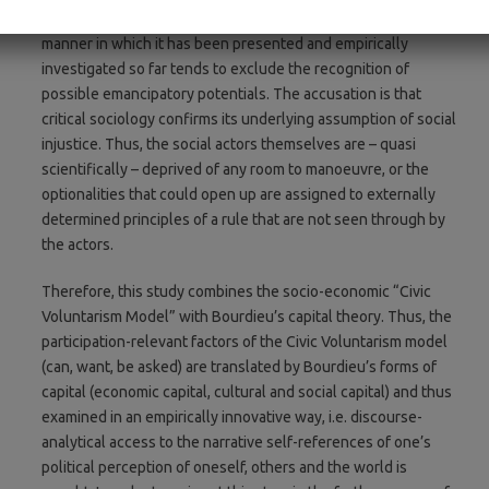
Bourdieu’s students such as Luc Boltanski (2007)
.
But the
manner in which it has been presented and empirically
investigated so far tends to exclude the recognition of
possible emancipatory potentials. The accusation is that
critical sociology confirms its underlying assumption of social
injustice. Thus, the social actors themselves are – quasi
scientifically – deprived of any room to manoeuvre, or the
optionalities that could open up are assigned to externally
determined principles of a rule that are not seen through by
the actors.
Therefore, this study combines the socio-economic “Civic
Voluntarism Model” with Bourdieu’s capital theory. Thus, the
participation-relevant factors of the Civic Voluntarism model
(can, want, be asked) are translated by Bourdieu’s forms of
capital (economic capital, cultural and social capital) and thus
examined in an empirically innovative way, i.e. discourse-
analytical access to the narrative self-references of one’s
political perception of oneself, others and the world is