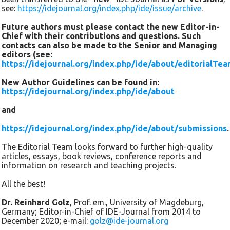
influence the factors relevant to participation? How do the
see:
https://idejournal.org/index.php/ide/issue/archive
.
individual factors interact with each other? Answers to these
Future authors must please contact the new Editor-in-
questions can be found by using Bourdieu’s theory of capital.
Chief with their contributions and questions. Such
In this theory, social origin determines the “being” of a human
contacts can also be made to the Senior and Managing
being. However, the convertibility of the various forms of
editors (see:
capital into one another also makes it clear that participation
https://idejournal.org/index.php/ide/about/editorialTe
and the factors relevant to participation can influence one
New Author Guidelines can be found in:
another. There is also a challenge in this theory. Although
https://idejournal.org/index.php/ide/about
cultural capital in its institutionalized and material form can
and
be empirically examined in part by looking at the level of
education and socio-economic status, it is unlikely that the
https://idejournal.org/index.php/ide/about/submissions
.
totality of a person’s capital endowment can be adequately
represented in its complexity and constant change.
The Editorial Team looks forward to further high-quality
articles, essays, book reviews, conference reports and
information on research and teaching projects.
Nevertheless, this concept of the reproduction of social
inequality has mostly established itself. Contributions to the
All the best!
discussion by French sociologists in the wake of Bourdieu
Dr. Reinhard Golz
, Prof. em., University of Magdeburg,
now attest to the increasing positivism of the habitus
Germany; Editor-in-Chief of IDE-Journal from 2014 to
concept. The question of social justice formulated by critical
December 2020; e-mail:
golz@ide-journal.org
sociology and political theory is not considered obsolete by