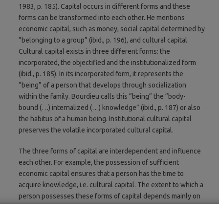
1983, p. 185). Capital occurs in different forms and these
forms can be transformed into each other. He mentions
economic capital, such as money, social capital determined by
“belonging to a group” (ibid., p. 196), and cultural capital.
Cultural capital exists in three different forms: the
incorporated, the objectified and the institutionalized form
(ibid., p. 185). In its incorporated form, it represents the
“being” of a person that develops through socialization
within the family. Bourdieu calls this “being” the “body-
bound (…) internalized (…) knowledge” (ibid., p. 187) or also
the habitus of a human being. Institutional cultural capital
preserves the volatile incorporated cultural capital.
The three forms of capital are interdependent and influence
each other. For example, the possession of sufficient
economic capital ensures that a person has the time to
acquire knowledge, i.e. cultural capital. The extent to which a
person possesses these forms of capital depends mainly on
the family and the socialization within it (ibid., p. 187). Thus,
capital endowment is inherited and the process of