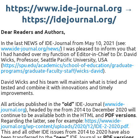
https://www.ide-journal.org →
reproducing social inequality begins. Since certain
institutions have a specific endowment of capital, there is
https://idejournal.org/
unequal treatment of people with different endowments of
capital. The empirical findings to date on the connection
Dear Readers and Authors,
between social origin and political participation indicate that
it is ultimately the habitus that determines to what extent a
In the last NEWS of IDE-Journal from May 10, 2021 (see:
www.ide-journal.org/news/
) I was pleased to inform you that
person becomes politically active or not.
I had handed over my function of Editor-in-Chief to Dr. David
Wicks, Professor, Seattle Pacific University, USA
From both the participation-theoretical and the socio-cultural
(
https://spu.edu/academics/school-of-education/graduate-
approach, it was first established that social and political
programs/graduate-faculty-staff/wicks-david
).
inequality are always closely linked. On the other hand, it
David Wicks and his team will maintain what is tried and
became clear that socio-economic status alone does not
tested and combine it with innovations and timely
provide a plausible explanation for the different political
improvements.
participation of different population groups. By combining
All articles published in the
“old”
IDE-Journal (
www.ide-
the standard socio-economic model and the models of
journal.org
), headed by me from 2014 to December 2020 will
rational choice, the Civic Voluntarism model was able to
continue to be available both in the HTML and
PDF versions
.
provide a plausible explanation for political participation.
Regarding the latter, see for example:
https://www.ide-
journal.org/wp-content/uploads/2020/12/IDE-2-2020.pdf
.
However, some questions remain unanswered, especially at
This and all other IDE issues from 2014 to 2020 have also
the empirical level: To what extent does political participation
been transferred to the
“new”
IDE Journal as
PDF versions
,