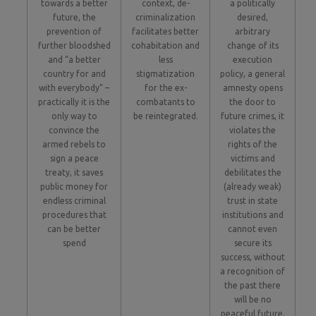
towards a better
context, de-
a politically
future, the
criminalization
desired,
prevention of
facilitates better
arbitrary
further bloodshed
cohabitation and
change of its
and “a better
less
execution
country for and
stigmatization
policy, a general
with everybody” –
for the ex-
amnesty opens
practically it is the
combatants to
the door to
only way to
be reintegrated.
future crimes, it
convince the
violates the
armed rebels to
rights of the
sign a peace
victims and
treaty, it saves
debilitates the
public money for
(already weak)
endless criminal
trust in state
procedures that
institutions and
can be better
cannot even
spend
secure its
success, without
a recognition of
the past there
will be no
peaceful future,