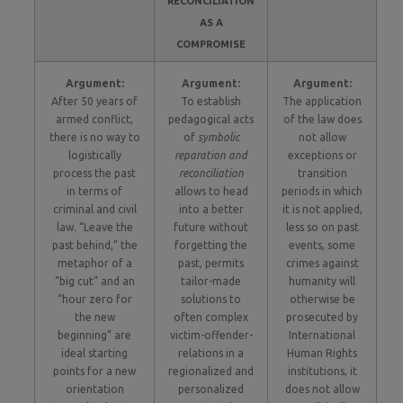
RECONCILIATION
AS A
COMPROMISE
Argument:
Argument:
Argument:
After 50 years of
To establish
The application
armed conflict,
pedagogical acts
of the law does
there is no way to
of
symbolic
not allow
logistically
reparation and
exceptions or
process the past
reconciliation
transition
in terms of
allows to head
periods in which
criminal and civil
into a better
it is not applied,
law. “Leave the
future without
less so on past
past behind,” the
forgetting the
events, some
metaphor of a
past, permits
crimes against
“big cut” and an
tailor-made
humanity will
“hour zero for
solutions to
otherwise be
the new
often complex
prosecuted by
beginning” are
victim-offender-
International
ideal starting
relations in a
Human Rights
points for a new
regionalized and
institutions, it
orientation
personalized
does not allow