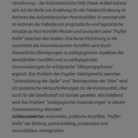
Versöhnung – der kolumbianische Fall): Dieser Artikel befasst
sich mit der Rolle von Erziehung für die Friedensförderung im
Rahmen des kolumbianischen Post-Konflikts. Er verortet sich
im Rahmen der Debatte um pragmatische und legalistische
Ansätze zu Post-Konflikt-Phasen und analysiert seine “Puffer-
Rolle” zwischen den beiden. Eine kurze Einführung in die
Geschichte des kolumbianischen Konflikts wird durch
theoretische Überlegungen zu pädagogischen Aspekten des
bewaffneten Konflikts und zu pädagogischen
Voraussetzungen für erfolgreiche “Übergangsphasen”
ergänzt. Das Problem des fragilen Gleichgewicht zwischen
“Unterstützung der Opfer” und “Reintegration der Täter” wird
als systemische Herausforderungen für die Kommunität, aber
auch für die Gesellschaft als Ganzes gesehen. Abschließend
wird das Problem “pädagogischer Inszenierungen” in diesem
Zusammenhang diskutiert.
Schlüsselwörter:
Kolumbien, politische Konflikte, “Puffer-
Rolle” der Bildung, peace building, prosecution and
reconciliation, reintegration