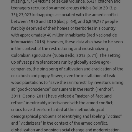
missing, 1,754 victims of sexual violence, 6,421 children and
teenagers recruited by armed groups (Nubia Bello 2013, p.
33); 27,023 kidnappings associated with the armed conflict
between 1970 and 2010 (ibid, p. 64), and 6,849,277 people
forcibly deprived of their homes or territories in a country
with approximately 48 million inhabitants (Red Nacional de
Información, 2016). However, these data also have to be seen
in the context of the restructuring and industrializing
Colombian agriculture (Nubia Bello, 2013, p. 71): The setting
up of vast palm plantations run by globally active agro-
companies, the ping pong of cultivation and eradication of the
coca bush and poppy flower, even the installation of teak-
wood plantations to “save the rain forest” by investors aiming
at “good-conscience” consumers in the North (Tenthoff,
2011; Osorio, 2011) have yielded a “matter-of-fact land
reform” inextricably intertwined with the armed conflict;
critics have therefore hinted at the methodological
demographical problems of identifying and labeling “victims”
and “victimizers” in the context of the armed conflict,
globalization and ongoing social change and modernization: