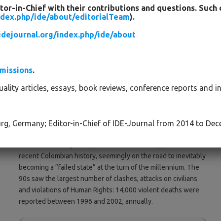
or-in-Chief with their contributions and questions. Such 
persons inside, among them all M-19 members, eleven
index.php/ide/about/editorialTeam
).
Justices (
magistrados
), and the rest of unsuspecting
employees and visitors. This event significantly affected
/idejournal.org/index.php/ide/about
civilian life (Moncayo, 2015, p. 52), involved the otherwise
unaffected urban population and left a legacy of general
bitterness and an unprecedented intensification of violence.
bmissions
.
The Patriotic Union (Unión Patriótica– UP), the political arm of
ality articles, essays, book reviews, conference reports and 
the guerrillas, faced political murders and persecution, the
state suspended parliamentary control and ruled by “state of
siege” (
Estado de Sitio
).
burg, Germany; Editor-in-Chief of IDE-Journal from 2014 to De
The confluence of drug trafficking, guerrillas, paramilitaries
and state security forces, led to the bloodiest period in
recent Colombian history, seemingly on the road to inevitably
becoming a “failed state” at the turn of the millennium. The
90s saw the largest number of clashes, attacks on civilians
and violations of Human Rights: 14,000 violent deaths were
reported between 1996 and 2002, annually.