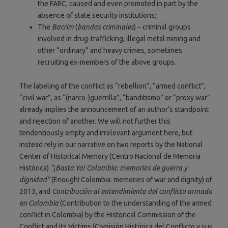
the FARC, caused and even promoted in part by the
absence of state security institutions;
The
Bacrim
(
bandas criminales
) – criminal groups
involved in drug-trafficking, illegal metal mining and
other “ordinary” and heavy crimes, sometimes
recruiting ex-members of the above groups.
The labeling of the conflict as “rebellion”, “armed conflict”,
“civil war”, as “(narco-)guerrilla”, “banditismo” or “proxy war”
already implies the announcement of an author’s standpoint
and rejection of another. We will not further this
tendentiously empty and irrelevant argument here, but
instead rely in our narrative on two reports by the National
Center of Historical Memory (Centro Nacional de Memoria
Histórica)
“¡Basta Ya! Colombia: memorias de guerra y
dignidad”
(Enough! Colombia: memories of war and dignity) of
2013, and
Contribución al entendimiento del conflicto armado
en Colombia
(Contribution to the understanding of the armed
conflict in Colombia) by the Historical Commission of the
Conflict and its Victims (Comisión Histórica del Conflicto y sus