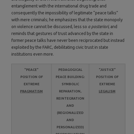
entanglement with the international drug trade and
consequently the impossibility of legitimate “peace talks”
with mere criminals; he emphasizes that the state monopoly
on violence cannot be discussed, less so
a posteriori
, and
reminds that gestures of trust advanced by the state in
former peace talks have never been reciprocated but instead
exploited by the FARC, debilitating civic trust in state
institutions even more.
“PEACE”
PEDAGOGICAL
“JUSTICE”
POSITION OF
PEACE BUILDING:
POSITION OF
EXTREME
SYMBOLIC
EXTREME
PRAGMATISM
REPARATION,
LEGALISM
REINTEGRATION
AND
(REGIONALIZED
AND
PERSONALIZED)