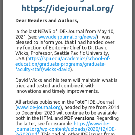
https://idejournal.org/
bildete damit die Grundlage für die Entwicklung des
deutschen Volksschulwesens.
Dear Readers and Authors,
Entwicklungsstufen der Lehrerbildung
In the last NEWS of IDE-Journal from May 10,
2021 (see:
www.ide-journal.org/news/
) I was
pleased to inform you that I had handed over
Nach dem Generallandschulreglement beginnt nun auch die
my function of Editor-in-Chief to Dr. David
Zeit, in der man von einer allmählichen Professionalisierung
Wicks, Professor, Seattle Pacific University,
des Lehrers für das niedere Schulwesen, die Volksschule,
USA (
https://spu.edu/academics/school-of-
education/graduate-programs/graduate-
sprechen kann. Die Entwicklung der deutschen
faculty-staff/wicks-david
).
Volksschullehrer­aus­bildung kann in drei Phasen gegliedert
werden (vgl. Oelker & Neumann, 1985, 127):
David Wicks and his team will maintain what is
tried and tested and combine it with
Schulung im Lehrerseminar
innovations and timely improvements.
Studium in pädagogischen Akademien (später hießen
All articles published in the
“old”
IDE-Journal
sie Pädagogische Hochschulen):
(
www.ide-journal.org
), headed by me from 2014
Wissenschaftliche Ausbildung an Universitäten
to December 2020 will continue to be available
both in the HTML and
PDF versions
. Regarding
the latter, see for example:
https://www.ide-
Lehrerseminar
journal.org/wp-content/uploads/2020/12/IDE-
2-2020.pdf
. This and all other IDE issues from