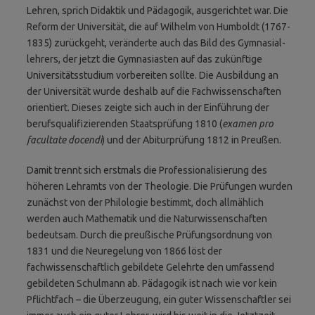
Lehren, sprich Didaktik und Pädagogik, ausgerichtet war. Die
Reform der Universität, die auf Wilhelm von Humboldt (1767-
1835) zurück­geht, veränderte auch das Bild des Gymnasial­
lehrers, der jetzt die Gymnasiasten auf das zukünftige
Universitätsstudium vorbereiten sollte. Die Ausbildung an
der Universität wurde deshalb auf die Fachwissenschaften
orientiert. Dieses zeigte sich auch in der Einführung der
berufsqualifizieren­den Staatsprüfung 1810 (
examen pro
facultate docendi
) und der Abiturprüfung 1812 in Preußen.
Damit trennt sich erstmals die Professionali­sierung des
höheren Lehramts von der Theologie. Die Prüfungen wurden
zunächst von der Philologie bestimmt, doch allmählich
werden auch Mathematik und die Naturwissenschaften
bedeut­sam. Durch die preußische Prüfungsordnung von
1831 und die Neuregelung von 1866 löst der
fachwissenschaftlich gebildete Gelehrte den umfassend
gebildeten Schulmann ab. Pädagogik ist nach wie vor kein
Pflichtfach – die Überzeugung, ein guter Wissenschaftler sei