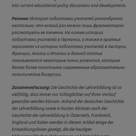
into current educational-policy discussions and developments.
Резюме:
История подготовки учителей разнообразна
настолько, что всякий раз можно лишь фрагментарно
рассмотреть ее течение. На основе истории
подготовки учителей в Германии, а также в кратких
зарисовках из истории подготовки учителей в Австрии,
Франции, Англии и Италии в данной статье
показываются некоторые линии развития, которые
делаю более понятными современные образовательно-
политические дискуссии.
Zusammenfassung:
Die Geschichte der Lehrerbildung ist so
vielfältig, dass immer nur Schlaglichter auf ihren Verlauf
geworfen werden können. Anhand der deutschen Geschichte
der Lehrerbildung sowie in kurzen Abrissen auch der
Geschichte der Lehrerbildung in Österreich, Frankreich,
England und Italien werden in diesem Artikel einige der
Entwicklungslinien gezeigt, die die heutigen