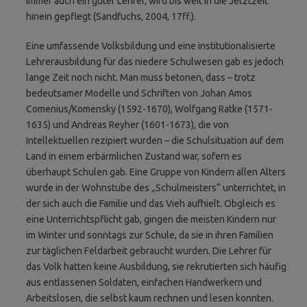
immer auch ein guter Lehrer, wird bis weit in die Jetztzeit
hinein gepflegt (Sandfuchs, 2004, 17ff.).
Eine umfassende Volksbildung und eine institutionalisierte
Lehrerausbildung für das niedere Schulwesen gab es jedoch
lange Zeit noch nicht. Man muss betonen, dass – trotz
bedeutsamer Modelle und Schriften von Johan Amos
Comenius/Komensky (1592-1670), Wolfgang Ratke (1571-
1635) und Andreas Reyher (1601-1673), die von
Intellektuellen rezipiert wurden – die Schulsituation auf dem
Land in einem erbärmlichen Zustand war, sofern es
überhaupt Schulen gab. Eine Gruppe von Kindern allen Alters
wurde in der Wohnstube des „Schulmeisters“ unterrichtet, in
der sich auch die Familie und das Vieh aufhielt. Obgleich es
eine Unterrichtspflicht gab, gingen die meisten Kindern nur
im Winter und sonntags zur Schule, da sie in ihren Familien
zur täglichen Feldarbeit gebraucht wurden. Die Lehrer für
das Volk hatten keine Ausbildung, sie rekrutierten sich häufig
aus entlassenen Soldaten, einfachen Handwerkern und
Arbeitslosen, die selbst kaum rechnen und lesen konnten.