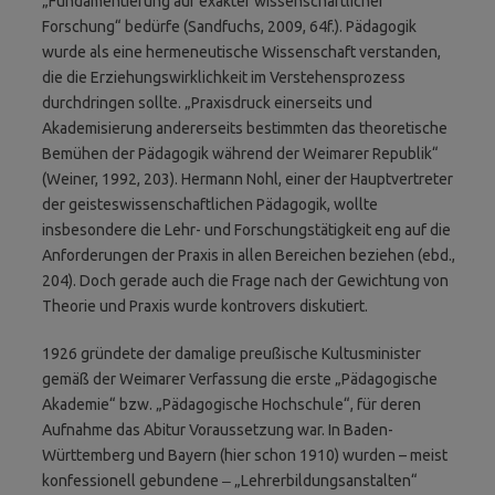
„Fundamentierung auf exakter wissenschaftlicher
Forschung“ bedürfe (Sandfuchs, 2009, 64f.). Pädagogik
wurde als eine hermeneutische Wissenschaft verstanden,
die die Erziehungswirklichkeit im Verstehensprozess
durchdringen sollte. „Praxisdruck einerseits und
Akademisierung andererseits bestimmten das theoretische
Bemühen der Pädagogik während der Weimarer Republik“
(Weiner, 1992, 203). Hermann Nohl, einer der Hauptvertreter
der geisteswissen­schaft­lichen Pädagogik, wollte
insbesondere die Lehr- und Forschungstätigkeit eng auf die
Anforderungen der Praxis in allen Bereichen beziehen (ebd.,
204). Doch gerade auch die Frage nach der Gewichtung von
Theorie und Praxis wurde kontrovers diskutiert.
1926 gründete der damalige preußische Kultusminister
gemäß der Weimarer Verfassung die erste „Pädagogische
Akademie“ bzw. „Pädagogische Hochschule“, für deren
Aufnahme das Abitur Voraussetzung war. In Baden-
Württemberg und Bayern (hier schon 1910) wurden – meist
konfessionell gebundene ‒ „Lehrerbildungsanstalten“