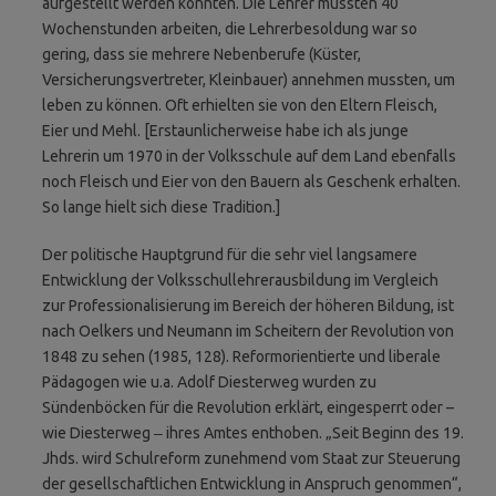
aufgestellt werden konnten. Die Lehrer mussten 40
Wochenstunden arbeiten, die Lehrerbesoldung war so
gering, dass sie mehrere Nebenberufe (Küster,
Versicherungs­vertreter, Kleinbauer) annehmen mussten, um
leben zu können. Oft erhielten sie von den Eltern Fleisch,
Eier und Mehl. [Erstaunlicherweise habe ich als junge
Lehrerin um 1970 in der Volksschule auf dem Land ebenfalls
noch Fleisch und Eier von den Bauern als Geschenk erhalten.
So lange hielt sich diese Tradition.]
Der politische Hauptgrund für die sehr viel langsamere
Entwicklung der Volksschullehrerausbildung im Vergleich
zur Professionalisierung im Bereich der höheren Bildung, ist
nach Oelkers und Neumann im Scheitern der Revolution von
1848 zu sehen (1985, 128). Reformorientierte und liberale
Pädagogen wie u.a. Adolf Diesterweg wurden zu
Sündenböcken für die Revolution erklärt, eingesperrt oder –
wie Diesterweg ‒ ihres Amtes enthoben. „Seit Beginn des 19.
Jhds. wird Schulreform zunehmend vom Staat zur Steuerung
der gesellschaftlichen Entwicklung in Anspruch genommen“,