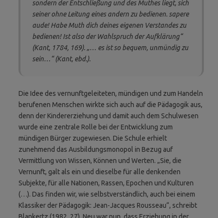
sondern der Entschließung und des Muthes liegt, sich
seiner ohne Leitung eines andern zu bedienen. sapere
aude! Habe Muth dich deines eigenen Verstandes zu
bedienen! Ist also der Wahlspruch der Aufklärung“
(Kant, 1784
,
169).
„… es ist so bequem, unmündig zu
sein…“
(Kant, ebd.).
Die Idee des vernunftgeleiteten, mündigen und zum Handeln
berufenen Menschen wirkte sich auch auf die Pädagogik aus,
denn der Kindererziehung und damit auch dem Schulwesen
wurde eine zentrale Rolle bei der Entwicklung zum
mündigen Bürger zugewiesen. Die Schule erhielt
zunehmend das Ausbildungsmonopol in Bezug auf
Vermittlung von Wissen, Können und Werten. „Sie, die
Vernunft, galt als ein und dieselbe für alle denkenden
Subjekte, für alle Nationen, Rassen, Epochen und Kulturen
(…). Das finden wir, wie selbstver­ständlich, auch bei einem
Klassiker der Pädagogik: Jean-Jacques Rousseau“, schreibt
Blankertz (1982, 27). Neu war nun, dass Erziehung in der