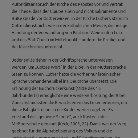
Autoritätsanspruch der Kirche des Papstes vor und vertrat
die These, dass der Glaube allein und nicht Sakramente und
Buße Gnade vor Gott erwirken. In der Kirche Luthers stand im
Gottesdienst nicht wie in der katholischen Messe, die heilige
Handlung der Verwandlung von Brot und Wein in den Leib
und das Blut Christi im Mittelpunkt, sondern die Predigt und
der Katechismusunterricht.
Jeder sollte daher in der Schriftsprache unterwiesen
werden, um „Gottes Wort“ in der Bibel in der Muttersprache
lesen zu können. Luther hatte die vorher nur lateinischer
Sprache vorhandene Bibel ins Deutsche übersetzt. Die
Erfindung der Buchdruckerkunst (Mitte des 15.
Jahrhunderts) ermöglichte eine weite Verbreitung der Bibel.
Zunächst mussten die Erwachsenen das Lesen erlernen, um
diese Fähigkeit dann an die Kinder weiterzugeben. Es
entstand die „gemeine Schule“, auch Küster- oder
Meßnerschule genannt (Keck, 2003, 22). Damit war der Weg
geebnet für die Alphabetisierung des Volkes und die
Institutionali­sierung von Lese- und Schreibtechniken, die