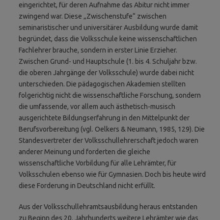
eingerichtet, für deren Aufnahme das Abitur nicht immer
zwingend war. Diese „Zwischenstufe“ zwischen
seminaristischer und universitärer Ausbildung wurde damit
begründet, dass die Volksschule keine wissenschaftlichen
Fachlehrer brauche, sondern in erster Linie Erzieher.
Zwischen Grund- und Hauptschule (1. bis 4. Schuljahr bzw.
die oberen Jahrgänge der Volksschule) wurde dabei nicht
unterschieden. Die pädagogischen Akademien stellten
folgerichtig nicht die wissen­schaftliche Forschung, sondern
die umfassende, vor allem auch ästhetisch-musisch
ausgerichtete Bildungserfahrung in den Mittelpunkt der
Berufs­vorbereitung (vgl. Oelkers & Neumann, 1985, 129). Die
Standesvertreter der Volksschul­lehrer­schaft jedoch waren
anderer Meinung und forderten die gleiche
wissenschaftliche Vorbildung für alle Lehrämter, für
Volksschulen ebenso wie für Gymnasien. Doch bis heute wird
diese Forderung in Deutschland nicht erfüllt.
Aus der Volksschullehramtsausbildung heraus entstanden
zu Beginn des 20. Jahrhunderts weitere Lehrämter wie das