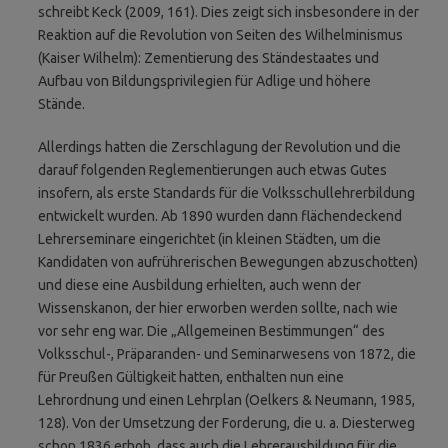
schreibt Keck (2009, 161). Dies zeigt sich insbesondere in der
Reaktion auf die Revolution von Seiten des Wilhelminismus
(Kaiser Wilhelm): Zementierung des Ständestaates und
Aufbau von Bildungs­privilegien für Adlige und höhere
Stände.
Allerdings hatten die Zerschlagung der Revolution und die
darauf folgenden Reglemen­tierungen auch etwas Gutes
insofern, als erste Standards für die Volksschullehrerbildung
ent­wickelt wurden. Ab 1890 wurden dann flächen­deckend
Lehrerseminare eingerichtet (in kleinen Städten, um die
Kandidaten von aufrührerischen Bewegungen abzuschotten)
und diese eine Aus­bildung erhielten, auch wenn der
Wissenskanon, der hier erworben werden sollte, nach wie
vor sehr eng war. Die „Allgemeinen Bestimmungen“ des
Volksschul-, Präparanden- und Seminarwesens von 1872, die
für Preußen Gültigkeit hatten, enthalten nun eine
Lehrordnung und einen Lehrplan (Oelkers & Neumann, 1985,
128). Von der Umsetzung der Forderung, die u. a. Diesterweg
schon 1836 erhob, dass auch die Lehrerausbildung für die