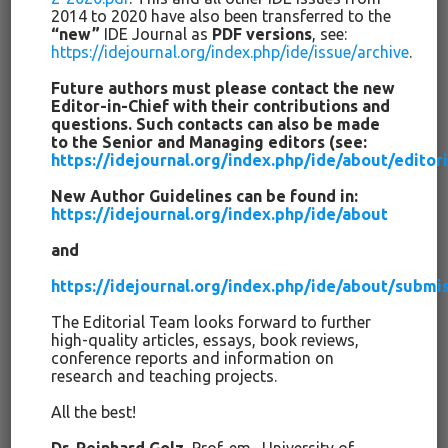
2014 to 2020 have also been transferred to the
Erste Vorläufer eines Lehrerseminars gab es bereits im 17.
“new”
IDE Journal as
PDF versions
, see:
und 18. Jahrhundert. Zu den Aufklärungspädagogen
https://idejournal.org/index.php/ide/issue/archive
.
gehörten neben den Philanthropen auch die Pietisten. Nach
Future authors must please contact the new
Keck kommt insbesondere durch den Pietismus die Bildung
Editor-in-Chief with their contributions and
des Volkes in den Blick (Keck, 1989, 199). August Hermann
questions. Such contacts can also be made
Francke (1663-1727), der bedeutendste Pädagoge unter den
to the Senior and Managing editors (see:
Pietisten, gründete 1694 in Halle an der Saale eine
https://idejournal.org/index.php/ide/about/edito
Armenschule, die sich bald zu einer Anstalt entwickelte, die
New Author Guidelines can be found in:
neben der Schule Spinnereien, Webereien, eine Apotheke
https://idejournal.org/index.php/ide/about
und eine Druckerei enthielt. Der Pietismus lehrte im
and
Gegensatz zu Luthers Protestantismus, dass der Mensch,
der sein Leben Gott weihe und gute Werke vollbringe, von
https://idejournal.org/index.php/ide/about/submi
Gott nicht im Stich gelassen werde. Francke war geprägt
durch die Schulordnung von Gotha von 1642 und zielte auf
The Editorial Team looks forward to further
high-quality articles, essays, book reviews,
eine beruflich orientierte realistische Wendung des
conference reports and information on
Schulwesens ab. Der Pietismus forderte die Trennung von
research and teaching projects.
Staat und Kirche und half, einen neuen Stand des gebildeten
All the best!
Bürgertums zu schaffen, der das Zentrum der deutschen
Kultur wurde (Blankertz, 1982, 54). „Erziehung führt in das