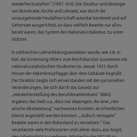
wieder­herzustellen“ (1997, 410). Die Struktur und Ideologie
von Bürokratie, Kirche und Lehramt, war durch die
vorausgehende Feudalherrschaft autori­tär bestimmt und auf
Gehorsam ausgerichtet, so dass vielfach Beamte nur allzu
bereit waren, das System des National­sozialismus zu unter­
stützen.
In zahlreichen Lehrerbildungsanstalten wurde, wie z.B. in
Kiel, die Ernennung Hitlers zum Reichskanzler zusammen mit
nationalsozialisti­schen Studenten im Januar 1933 durch
Hissen der Hakenkreuzflagge über dem Gebäude begrüßt.
Der Direktor zeigte sich einverstanden mit den personellen
Veränderungen, die sich durch das Gesetz zur
„Wiederherstellung des Berufsbeamtentums“ (BBG)
ergaben, das hieß u.a., dass nur diejenigen, die eine „rein
arische Abstammung“ nachweisen konnten, im öffentlichen
Dienst angestellt werden konnten. „Jüdisch versippte“
1
Beamte waren in den Ruhestand zu versetzen.
Das
veranlasste viele Professoren und Lehrer dazu, aus Angst,
den Arbeitsplatz zu verlieren, Mitglied in der NSDAP zu