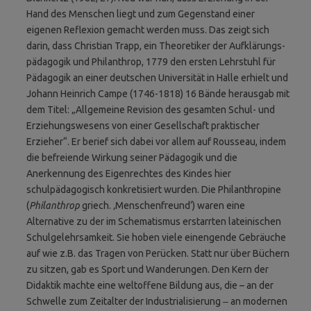
Hand des Menschen liegt und zum Gegenstand einer
eigenen Reflexion gemacht werden muss. Das zeigt sich
darin, dass Christian Trapp, ein Theoretiker der Aufklärungs­
pädagogik und Philanthrop, 1779 den ersten Lehrstuhl für
Pädagogik an einer deutschen Universität in Halle erhielt und
Johann Heinrich Campe (1746-1818) 16 Bände herausgab mit
dem Titel: „Allgemeine Revision des gesamten Schul- und
Erziehungswesens von einer Gesellschaft prakti­scher
Erzieher“. Er berief sich dabei vor allem auf Rousseau, indem
die befreiende Wirkung seiner Pädagogik und die
Anerkennung des Eigenrechtes des Kindes hier
schulpädagogisch konkretisiert wurden. Die Philanthropine
(
Phil­anthrop
griech. ‚Menschenfreund‘) waren eine
Alternative zu der im Schematismus erstarrten lateinischen
Schulgelehr­samkeit. Sie hoben viele einengende Gebräuche
auf wie z.B. das Tragen von Perücken. Statt nur über Büchern
zu sitzen, gab es Sport und Wanderungen. Den Kern der
Didaktik machte eine weltoffene Bildung aus, die – an der
Schwelle zum Zeitalter der Industrialisierung ‒ an modernen