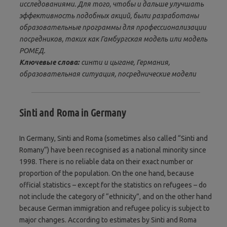
исследованиями. Для того, чтобы и дальше улучшать
эффективность подобных акций, были разработаны
образовательные программы для профессионализации
посредников, таких как Гамбургская модель или модель
РОМЕД.
Ключевые слова:
синти и цыгане, Германия,
образовательная ситуация, посреднические модели
Sinti and Roma in Germany
In Germany, Sinti and Roma (sometimes also called “Sinti and
Romany“) have been recognised as a national minority since
1998. There is no reliable data on their exact number or
proportion of the population. On the one hand, because
official statistics – except for the statistics on refugees – do
not include the category of “ethnicity”, and on the other hand
because German immigration and refugee policy is subject to
major changes. According to estimates by Sinti and Roma