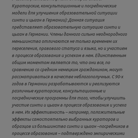
Кураторские, консультационные и посреднические
модели для улучшения образовательной ситуации
синти и цыган в Германии): Данная ситуация
представляет образовательную ситуацию синти и
цыган в Германии. Члены данного сильно неоднородного
меньшинства отличаются не только временем их
переселения, правового статуса и языка, но и участием
в процессе образования и успехом в нем. Единственным
общим моментом является то, что они все, по
сравнению со средним немецким гражданином, могут
рассматриваться в качестве неблагополучных. С 90-х
годов в Германии разрабатываются и реализуются
различные кураторские, консультационные и
посреднические программы для того, чтобы улучшить
участие синти и цыган в процессе образования и успеха
в нем. Их эффективность – например, положительные
эффекты самостоятельно выбранных кураторов и
образцов из большинства синти и цыган –посредников в
процессе образования – подтверждено эмпирическими