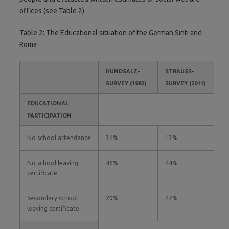
offices (see Table 2).
Table 2: The Educational situation of the German Sinti and
Roma
HUNDSALZ-
STRAUSS-S
SURVEY (1982)
URVEY (2011)
EDUCATIONAL
PARTICIPATION
No school attendance
34%
13%
No school leaving
46%
44%
certificate
Secondary school
20%
47%
leaving certificate