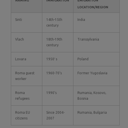
NAMING
IMMIGRATION
EMIGRATION
LOCATION/REGION
Sinti
14th-15th
India
century
Vlach
18th-19th
Transsylvania
century
Lovara
1950′ s
Poland
Roma guest
1960-70‘s
Former Yugoslavia
worker
Roma
1990‘s
Rumania, Kosovo,
refugees
Bosnia
Roma EU
Since 2004-
Rumania, Bulgaria
citizens
2007