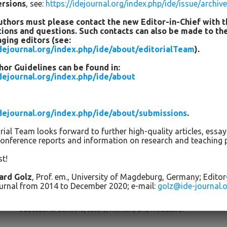
ersions
, see:
https://idejournal.org/index.php/ide/issue/archiv
uthors must please contact the new Editor-in-Chief with t
Since the 1990s, various programmes have been developed
tions and questions. Such contacts can also be made to th
and implemented in Germany to counteract the comparatively
ging editors (see:
high educational disadvantage of children with a Sinti or
idejournal.org/index.php/ide/about/editorialTeam
).
Roma background and to promote their social participation.
or Guidelines can be found in:
The basic aim of these approaches is to accompany and
idejournal.org/index.php/ide/about
support the educational biographies of these children.
However, the programmes, which take effect in the cities of
Bad Hersfeld, Berlin, Bremen, Düsseldorf, Essen, Frankfurt,
idejournal.org/index.php/ide/about/submissions
.
Hamburg, Hamm, Kiel, Kiel, Cologne, Leverkusen, Mannheim
and Straubingen, are characterised by differences in
rial Team looks forward to further high-quality articles, essa
institutional anchoring, in the scope of the practical fields of
conference reports and information on research and teaching p
action and in the qualification of the specialist staff (see
st!
BVerfGE 1,2 and 4; Lindemann, 2005; Bezirksregierung
Arnsberg, 2011; RAA, 2014; Landesinstitut für Lehrerbildung
hard Golz
, Prof. em., University of Magdeburg, Germany; Editor
urnal from 2014 to December 2020; e-mail:
golz@ide-journal.
und Schulentwicklung, 2015). The weighting of the different
aspects is also reflected in the many different terms:
educational advisors, tutors, mentors and mediators.