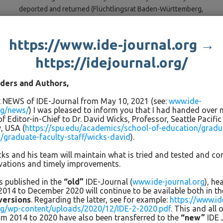
deported and returned (Flüchtlingsrat Baden-Württemberg,
2018: http://fluechtlingsrat-bw.de/roma-fluechtlinge.html
[15.5.2018]).
https://www.ide-journal.org →
All in all, we can say that the educational situation of the
https://idejournal.org/
German Sinti and Roma is very different on the one hand. On
the other hand, it can still be described as disadvantaged
ders and Authors,
(compared to an average German citizen). As the Düsseldorf-
based social psychologist Sami Dzemailovski put it: “What
st NEWS of IDE-Journal from May 10, 2021 (see:
www.ide-
rg/news/
) I was pleased to inform you that I had handed over
unites us all is discrimination“ (Lindemann, 2005, p. 10). There
f Editor-in-Chief to Dr. David Wicks, Professor, Seattle Pacific
is a political consensus on the social integration/inclusion of
y, USA (
https://spu.edu/academics/school-of-education/gradu
the Sinti and Roma minority in Europe (European Union, 2011)
graduate-faculty-staff/wicks-david
).
and there is also evidence of how their participation and
ks and his team will maintain what is tried and tested and co
success in education can be improved (Lindemann, 2005;
vations and timely improvements.
Frese, 2011): for example with the help of mentoring,
counselling and mediator models.
es published in the
“old”
IDE-Journal (
www.ide-journal.org
), he
014 to December 2020 will continue to be available both in 
versions
. Regarding the latter, see for example:
https://www.id
Sinti und Roma in an educational awakening :
org/wp-content/uploads/2020/12/IDE-2-2020.pdf
. This and all 
om 2014 to 2020 have also been transferred to the
“new”
IDE 
Mentoring, counselling and mediator models