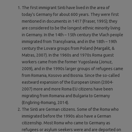
The first immigrant Sinti have lived in the area of
today’s Germany for about 600 years. They were first
mentioned in documents in 1417 (Fraser, 1995); they
are considered to be the longest ethnic minority living
in Germany. In the 14th – 15th century the Vlach people
immigrated from Transylvania, and in the 18th – 19th
century the Lovara groups from Poland (Margalit, &
Matras, 2007). In the 1960s and 1970s Roma guest
workers came from the former Yugoslavia (Jonuz,
2009), and in the 1990s larger groups of refugees came
from Romania, Kosovo and Bosnia. Since the so-called
eastward expansion of the European Union (2004-
2007) more and more Roma EU citizens have been
migrating from Romania and Bulgaria to Germany
(Engbring-Romang, 2014).
The Sinti are German citizens. Some of the Roma who
immigrated before the 1990s also have a German
citizenship. Most Roma who came to Germany as
refugees or asylum seekers were and are deported on