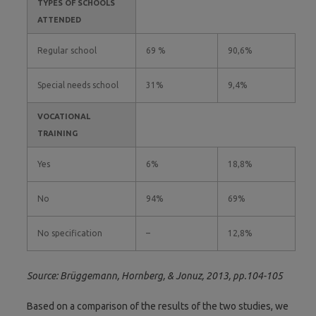
TYPES OF SCHOOLS
ATTENDED
Regular school
69 %
90,6%
Special needs school
31%
9,4%
VOCATIONAL
TRAINING
Yes
6%
18,8%
No
94%
69%
No specification
–
12,8%
Source: Brüggemann, Hornberg, & Jonuz, 2013, pp.104-105
Based on a comparison of the results of the two studies, we