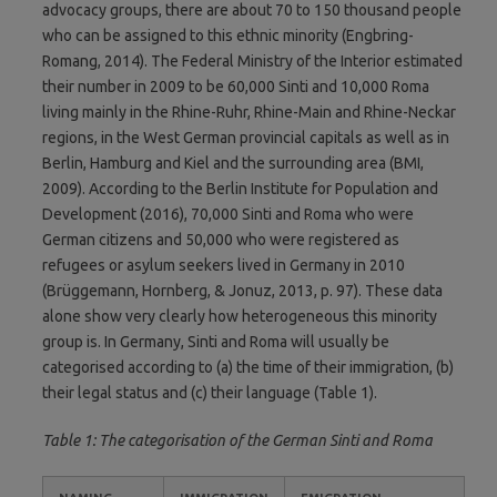
advocacy groups, there are about 70 to 150 thousand people
who can be assigned to this ethnic minority (Engbring-
Romang, 2014). The Federal Ministry of the Interior estimated
their number in 2009 to be 60,000 Sinti and 10,000 Roma
living mainly in the Rhine-Ruhr, Rhine-Main and Rhine-Neckar
regions, in the West German provincial capitals as well as in
Berlin, Hamburg and Kiel and the surrounding area (BMI,
2009). According to the Berlin Institute for Population and
Development (2016), 70,000 Sinti and Roma who were
German citizens and 50,000 who were registered as
refugees or asylum seekers lived in Germany in 2010
(Brüggemann, Hornberg, & Jonuz, 2013, p. 97). These data
alone show very clearly how heterogeneous this minority
group is. In Germany, Sinti and Roma will usually be
categorised according to (a) the time of their immigration, (b)
their legal status and (c) their language (Table 1).
Table 1: The categorisation of the German Sinti and Roma