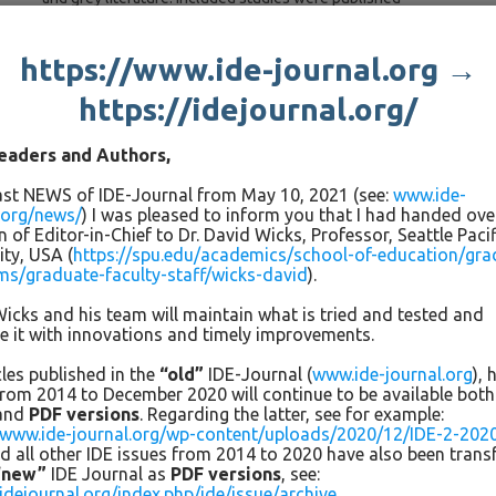
between 2006-2016, involved participants from 10 to 15
years old (grades 5-9), and written in or translatable to
https://www.ide-journal.org →
English. As causality was not desired, the search
accommodated a variety of methodological designs, including
https://idejournal.org/
experimental, quasi-experimental, repeated measures,
correlational (e.g., correlational, regression), and ex post
eaders and Authors,
facto. Studies were excluded if they did not report effect
last NEWS of IDE-Journal from May 10, 2021 (see:
www.ide-
sizes or the statistics necessary to calculate the effect size
.org/news/
) I was pleased to inform you that I had handed ov
and its precision.
n of Editor-in-Chief to Dr. David Wicks, Professor, Seattle Pacif
ity, USA (
https://spu.edu/academics/school-of-education/gra
ms/graduate-faculty-staff/wicks-david
).
Characteristics of the engagement predictors and indicators
further limited the number of included studies. Included
icks and his team will maintain what is tried and tested and
studies examined science engagement predictors and
 it with innovations and timely improvements.
outcomes that are malleable at the classroom or task level.
icles published in the
“old”
IDE-Journal (
www.ide-journal.org
),
For example, studies that primarily examined science content
rom 2014 to December 2020 will continue to be available both 
as predictors of engagement were excluded. The
and
PDF versions
. Regarding the latter, see for example:
assessment of engagement indicators could be explicit or
//www.ide-journal.org/wp-content/uploads/2020/12/IDE-2-2020
implicit, but could only be accomplished through student
d all other IDE issues from 2014 to 2020 have also been trans
“new”
IDE Journal as
PDF versions
, see:
self-report. The decision about whether a study implicitly
/idejournal.org/index.php/ide/issue/archive
.