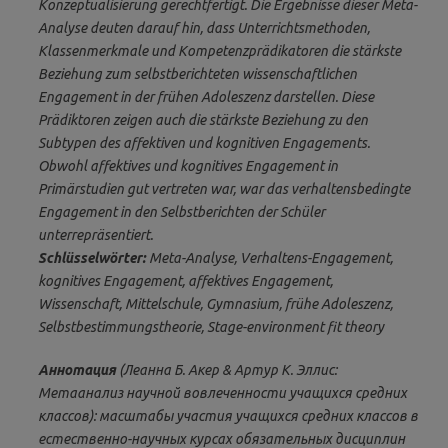
Konzeptualisierung gerechtfertigt. Die Ergebnisse dieser Meta-
Analyse deuten darauf hin, dass Unterrichtsmethoden,
Klassenmerkmale und Kompetenzprädikatoren die stärkste
Beziehung zum selbstberichteten wissenschaftlichen
Engagement in der frühen Adoleszenz darstellen. Diese
Prädiktoren zeigen auch die stärkste Beziehung zu den
Subtypen des affektiven und kognitiven Engagements.
Obwohl affektives und kognitives Engagement in
Primärstudien gut vertreten war, war das verhaltensbedingte
Engagement in den Selbstberichten der Schüler
unterrepräsentiert.
Schlüsselwörter:
Meta-Analyse, Verhaltens-Engagement,
kognitives Engagement, affektives Engagement,
Wissenschaft, Mittelschule, Gymnasium, frühe Adoleszenz,
Selbstbestimmungstheorie, Stage-environment fit theory
Аннотация
(Леанна Б. Акер & Артур К. Эллис:
Метаанализ научной вовлеченности учащихся средних
классов): масштабы участия учащихся средних классов в
естественно-научных курсах обязательных дисциплин