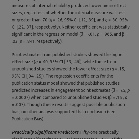
measures of internal reliability produced lower mean effect
sizes, regardless of whether the internal measure was less
or greater than .70 (
g
= .26, 95% CI [.12, .39], and
g
= .30, 95%
CI [.22, .37], respectively). Neither coefficient was statistically
significant in the regression model (β = -.01,
p
= .965, and β =
.03,
p
= .841, respectively).
Point estimates from published studies showed the higher
effect size (
g
= .40, 95% CI [.33, .46]), while those from
unpublished studies showed the lower effect size (
g
= .15,
95% CI [.04, .25]). The regression coefficients for the
publication status model showed that published studies
predicted increases in engagement point estimates (β = .25,
p
= .00007) when compared to unpublished studies (β = .15 ,
p
= .007). Though these results suggest possible publication
bias, no other analysis supported that conclusion (see
Publication Bias).
Practically Significant Predictors
.
Fifty-one practically