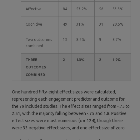
Affective
84
53.2%
56
53.3%
Cognitive
49
31%
31
29.5%
Two outcomes
13
8.2%
9
8.7%
combined
THREE
2
1.3%
2
1.9%
OUTCOMES
COMBINED
One hundred fifty-eight effect sizes were calculated,
representing each engagement predictor and outcome for
the 79 included studies. The effect sizes ranged from -.75 to
2.51, with the majority falling between -.75 and 1.8. Positive
effect sizes were most numerous (
n
= 124), though there
were 33 negative effect sizes, and one effect size of zero.