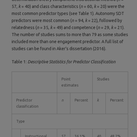
57,
k
= 40) and class characteristics (
n
= 60,
k
= 20) were the
most common predictor types (see Table 1). Autonomy SDT
predictors were most common (
n
= 94,
k
= 22), followed by
relatedness (
n
= 35,
k
= 49) and competence (
n
= 29,
k
= 21).
The number of studies sums to more than 79 as some studies
included more than one engagement predictor. A full list of
studies can be found in Aker’s dissertation (2016).
Table 1:
Descriptive Statistics for Predictor Classification
Point
Studies
estimates
Predictor
n
Percent
k
Percent
classification
Type
Instructional
57
36.1%
40
48.2%