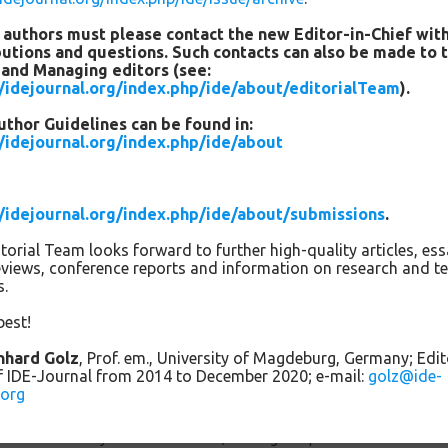
measured engagement was informed by guidelines from the
research literature (Fredricks et al., 2004; Skinner & Pitzer,
 authors must please contact the new Editor-in-Chief with
butions and questions. Such contacts can also be made to 
2012).
 and Managing editors (see:
//idejournal.org/index.php/ide/about/editorialTeam
).
Coding
.
A number of potential moderators of middle school
science engagement were coded, including publication and
thor Guidelines can be found in:
//idejournal.org/index.php/ide/about
peer-review status, grade level, school structure, school
type, school setting, geographic location, socio-economic
status, experimental design, instrument reliability and
validity, and repeat authors. Additionally, engagement
//idejournal.org/index.php/ide/about/submissions
.
outcomes were coded as behavioral, affective, cognitive, or a
torial Team looks forward to further high-quality articles, ess
combination thereof. Engagement predictors were coded by
views, conference reports and information on research and t
predictor type (instructional methods, technology, class
s.
characteristics, and social characteristics), as well as by self-
best!
determination theory component (autonomy, competence,
and relatedness).
inhard Golz
, Prof. em., University of Magdeburg, Germany; Edit
f IDE-Journal from 2014 to December 2020; e-mail:
golz@ide-
Statistical Analysis
.
Given that true effect sizes were
.org
expected to differ from study to study, a random effects
meta-analysis was conducted, utilizing Comprehensive Meta-