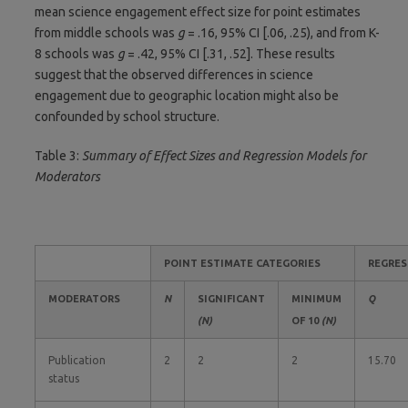
mean science engagement effect size for point estimates
from middle schools was
g
= .16, 95% CI [.06, .25), and from K-
8 schools was
g
= .42, 95% CI [.31, .52]. These results
suggest that the observed differences in science
engagement due to geographic location might also be
confounded by school structure.
Table 3:
Summary of Effect Sizes and Regression Models for
Moderators
POINT ESTIMATE CATEGORIES
REGRES
MODERATORS
N
SIGNIFICANT
MINIMUM
Q
(N)
OF 10
(N)
Publication
2
2
2
15.70
status