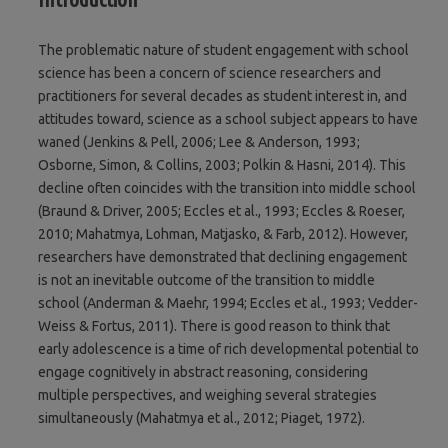
The problematic nature of student engagement with school
science has been a concern of science researchers and
practitioners for several decades as student interest in, and
attitudes toward, science as a school subject appears to have
waned (Jenkins & Pell, 2006; Lee & Anderson, 1993;
Osborne, Simon, & Collins, 2003; Polkin & Hasni, 2014). This
decline often coincides with the transition into middle school
(Braund & Driver, 2005; Eccles et al., 1993; Eccles & Roeser,
2010; Mahatmya, Lohman, Matjasko, & Farb, 2012). However,
researchers have demonstrated that declining engagement
is not an inevitable outcome of the transition to middle
school (Anderman & Maehr, 1994; Eccles et al., 1993; Vedder-
Weiss & Fortus, 2011). There is good reason to think that
early adolescence is a time of rich developmental potential to
engage cognitively in abstract reasoning, considering
multiple perspectives, and weighing several strategies
simultaneously (Mahatmya et al., 2012; Piaget, 1972).