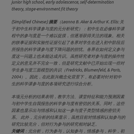
junior high school, early adolescence, self-determination
theory, stage-environment fit theory
(Simplified Chinese:)
摘要
（Leanna B. Aker & Arthur K. Ellis: 关
于初中生科学课参与度的元分析研究）：初中生在必修科学课
程中的参与度是一个难以捉摸，但逐渐获得关注的现象。相关
的轶事证据和实验性证据引起了各界对学生在进入初中阶段后
所报告的科学课参与度下降问题的担忧。各界在如何定义参与
度这一问题上也未能达成共识。虽然研究者对参与度的操作性
定义的意见并不完全一致，但是研究文献中已开始出现一些对
学生参与度三面模型的共识（Fredricks, Blumenfeld, & Paris,
2004）。因此，在此新兴概念化背景下，有必要对针对初中
生的科学课参与度的各项研究进行综合分析。
本项元分析的结果表明，教学方法、课堂特征和能力预测因素
与初中学生自我报告的科学参与度有密切的关系。同时，这些
因素也显示出与情感和认知这一参与度子类型情感的密切关
系。 此外，元分析的结果显示，虽然目前对情感和认知参与的
研究比较充分，但对行为参与的研究相对缺乏。
关键词
：元分析，行为参与，认知参与，情感参与，科学，初