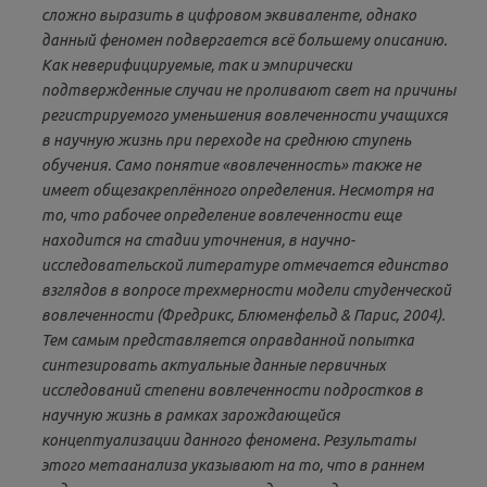
сложно выразить в цифровом эквиваленте, однако
данный феномен подвергается всё большему описанию.
Как неверифицируемые, так и эмпирически
подтвержденные случаи не проливают свет на причины
регистрируемого уменьшения вовлеченности учащихся
в научную жизнь при переходе на среднюю ступень
обучения. Само понятие «вовлеченность» также не
имеет общезакреплённого определения. Несмотря на
то, что рабочее определение вовлеченности еще
находится на стадии уточнения, в научно-
исследовательской литературе отмечается единство
взглядов в вопросе трехмерности модели студенческой
вовлеченности (Фредрикс, Блюменфельд & Парис, 2004).
Тем самым представляется оправданной попытка
синтезировать актуальные данные первичных
исследований степени вовлеченности подростков в
научную жизнь в рамках зарождающейся
концептуализации данного феномена. Результаты
этого метаанализа указывают на то, что в раннем