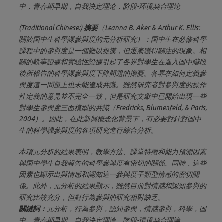
中，青春期早期，自我决定理论，阶段-环境契合理论
(Traditional Chinese:)
摘要
（Leanna B. Aker & Arthur K. Ellis:
關於国中生科學課參與度的元分析研究）：国中生在必修科學
課程中的參與度是一個難以捉摸，但逐漸獲得關注的現象。相
關的軼事證據和實驗性證據引起了各界對學生在進入国中階段
後所報告的科學課參與度下降問題的擔憂。各界在如何定義參
與度這一問題上也未能達成共識。雖然研究者對參與度的操作
性定義的意見並不完全一致，但是研究文獻中已開始出現一些
對學生參與度三面模型的共識（Fredricks, Blumenfeld, & Paris,
2004）。因此，在此新興概念化背景下，有必要對針對国中
生的科學課參與度的各項研究進行綜合分析。
本項元分析的結果表明，教學方法、課堂特徵和能力預測因素
與国中學生自我報告的科學參與度有密切的關係。同時，這些
因素也顯示出與情感和認知這一參與度子類型情感的密切關
係。此外，元分析的結果顯示，雖然目前對情感和認知參與的
研究比較充分，但對行為參與的研究相對缺乏。
關鍵詞：
元分析，行為參與，認知參與，情感參與，科學，国
中，青春期早期，自我決定理論，階段-環境契合理論