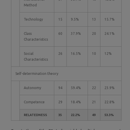
Method
Technology
15
9.5%
13
15.7%
Class
60
37.9%
20
24.1%
Characteristics
Social
26
16.5%
10
12%
Characteristics
Self-determination theory
Autonomy
94
59.4%
22
23.9%
Competence
29
18.4%
21
22.8%
RELATEDNESS
35
22.2%
49
53.3%