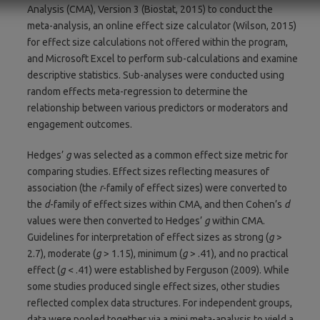
Analysis (CMA), Version 3 (Biostat, 2015) to conduct the
meta-analysis, an online effect size calculator (Wilson, 2015)
for effect size calculations not offered within the program,
and Microsoft Excel to perform sub-calculations and examine
descriptive statistics. Sub-analyses were conducted using
random effects meta-regression to determine the
relationship between various predictors or moderators and
engagement outcomes.
Hedges’
g
was selected as a common effect size metric for
comparing studies. Effect sizes reflecting measures of
association (the
r
-family of effect sizes) were converted to
the
d
-family of effect sizes within CMA, and then Cohen’s
d
values were then converted to Hedges’
g
within CMA.
Guidelines for interpretation of effect sizes as strong (
g
>
2.7), moderate (
g
> 1.15), minimum (
g
> .41), and no practical
effect (
g
< .41) were established by Ferguson (2009). While
some studies produced single effect sizes, other studies
reflected complex data structures. For independent groups,
data were pooled together via a mini meta-analysis to yield a