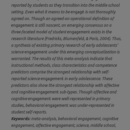
reported by students as they transition into the middle school
setting. Even what it means to be
engagé
is not thoroughly
agreed on. Though an agreed-on operational definition of
engagement
is still nascent, an emerging consensus on a
three-faceted model of student
engagement
exists in the
research literature (Fredricks, Blumenfeld, & Paris, 2004). Thus,
a synthesis of existing primary research of early adolescents’
science
engagement
under this emerging conceptualization is
warranted. The results of this meta-analysis indicate that
instructional methods, class characteristics and competence
predictors comprise the strongest relationship with self-
reported science
engagement
in early adolescence. These
predictors also show the strongest relationship with affective
and cognitive
engagement
sub-types. Though affective and
cognitive
engagement
were well-represented in primary
studies, behavioral
engagement
was under-represented in
student self-reports.
Keywords:
meta-analysis, behavioral engagement, cognitive
engagement, affective engagement, science, middle school,