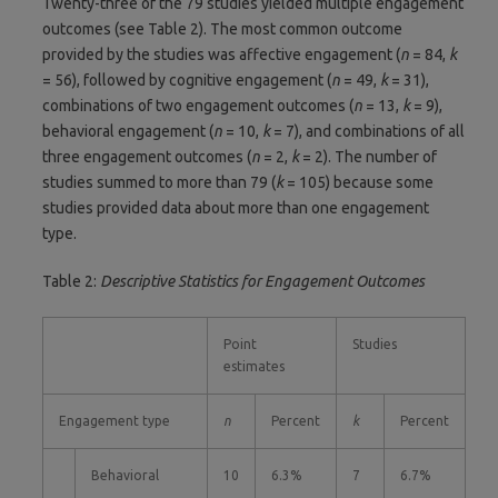
Twenty-three of the 79 studies yielded multiple engagement
outcomes (see Table 2). The most common outcome
provided by the studies was affective engagement (
n
= 84,
k
= 56), followed by cognitive engagement (
n
= 49,
k
= 31),
combinations of two engagement outcomes (
n
= 13,
k
= 9),
behavioral engagement (
n
= 10,
k
= 7), and combinations of all
three engagement outcomes (
n
= 2,
k
= 2). The number of
studies summed to more than 79 (
k
= 105) because some
studies provided data about more than one engagement
type.
Table 2:
Descriptive Statistics for Engagement Outcomes
Point
Studies
estimates
Engagement type
n
Percent
k
Percent
Behavioral
10
6.3%
7
6.7%