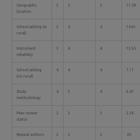
Geographic
2
2
2
11.28
location
School setting (w
5
4
4
14.81
rural)
Instrument
5
4
4
13.65
reliability
School setting
4
4
4
7.17
(no rural)
Study
4
3
4
6.41
methodology
Peer review
2
2
2
2.38
status
Repeat authors
2
2
2
.03