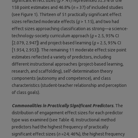
significant effect sizes (
g
> .41) represented 32.3% of the
158 point estimates and 46.8% (
n
= 37) of included studies
(see Figure 1). Thirteen of 51 practically significant effect
sizes reflected moderate effects (
g
> 1.15), and two had
effect sizes approaching classification as strong—a science-
technology-society curriculum approach (
g
= 2.5, 95% CI
[2.079, 2.947]) and project-based learning (
g
= 2.5, 95% CI
[1.954, 2.953]). The remaining 11 moderate effect size point
estimates reflected a variety of predictors, including
different instructional approaches (project-based learning,
research, and scaffolding), self-determination theory
components (autonomy and competence), and class
characteristics (student-teacher relationship and perception
of class goals).
Commonalities in Practically Significant Predictors
.
The
distribution of engagement effect sizes for each predictor
type was examined (see Table 4). Instructional method
predictors had the highest frequency of practically
significant effect sizes (
n
=24; 46%), the highest frequency