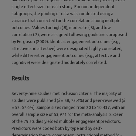
single effect size for each study. For non-independent
subgroups, the pooling of data was conducted using a
variance that corrected for the correlation among multiple
outcomes. Values for high (.8), moderate (.5), and low
correlation (.2), were assigned following guidelines proposed
by Ferguson (2009). Identical engagement outcomes (e.g.,
affective and affective) were designated highly correlated,
while different engagement outcomes (e.g., affective and
cognitive) were designated moderately correlated.
Results
Seventy-nine studies met inclusion criteria. The majority of
studies were published (
k
= 58, 73.4%) and peer-reviewed (
k
= 52, 67.6%). Sample sizes ranged from 20 to 10,437, with an
overall sample size of 53,971 for the meta-analysis. Sixteen
of the 79 studies yielded multiple engagement predictors.
Predictors were coded both by type and by self-
determination theory component. Instructional method (
n
=