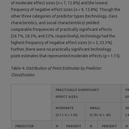
of moderate effect sizes (
n
= 7, 12.8%) and the lowest
frequency of negative effect sizes (
n
= 9, 15.8%). Though the
other three categories of predictor types (technology, class
characteristics, and social characteristics) yielded
comparable frequencies of practically significant effects
(26.7%, 28.3%, and 23%, respectively), technology had the
highest frequency of negative effect sizes (
n
= 5, 33.3%).
Further, there were no practically significant technology
point estimates that represented moderate effects (
g
> 1.15).
Table 4:
Distribution of Point Estimates by Predictor
Classification
PRACTICALLY SIGNIFICANT
P
EFFECT SIZES
EF
MODERATE
SMALL
S
(2.7 >
G
> 1.15)
(1.15>
G
> .41)
(.
PREDICTOR
N
PERCENT
N
PERCENT
N