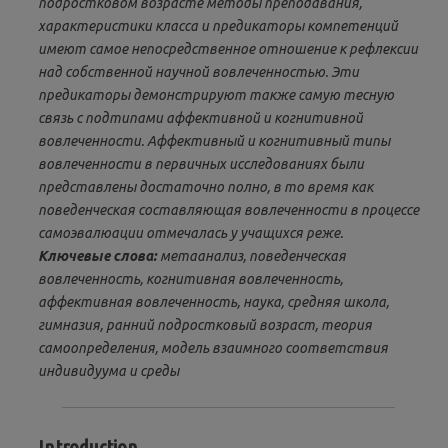
подростковом возрасте методы преподавания,
характеристики класса и предикаторы компетенций
имеют самое непосредственное отношение к рефлексии
над собственной научной вовлеченностью. Эти
предикаторы демонстрируют также самую тесную
связь с подтипами аффективной и когнитивной
вовлеченности. Аффективный и когнитивный типы
вовлеченности в первичных исследованиях были
представлены достаточно полно, в то время как
поведенческая составляющая вовлеченности в процессе
самоэвалюации отмечалась у учащихся реже.
Ключевые слова:
метаанализ, поведенческая
вовлеченность, когнитивная вовлеченность,
аффективная вовлеченность, наука, средняя школа,
гимназия, ранний подростковый возраст, теория
самоопределения, модель взаимного соответствия
индивидуума и среды
Introduction