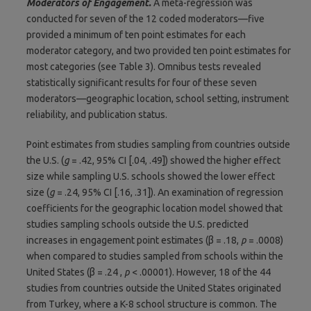
Moderators of Engagement.
A meta-regression was
conducted for seven of the 12 coded moderators—five
provided a minimum of ten point estimates for each
moderator category, and two provided ten point estimates for
most categories (see Table 3). Omnibus tests revealed
statistically significant results for four of these seven
moderators—geographic location, school setting, instrument
reliability, and publication status.
Point estimates from studies sampling from countries outside
the U.S. (
g
= .42, 95% CI [.04, .49]) showed the higher effect
size while sampling U.S. schools showed the lower effect
size (
g
= .24, 95% CI [.16, .31]). An examination of regression
coefficients for the geographic location model showed that
studies sampling schools outside the U.S. predicted
increases in engagement point estimates (β = .18,
p
= .0008)
when compared to studies sampled from schools within the
United States (β = .24 ,
p
< .00001). However, 18 of the 44
studies from countries outside the United States originated
from Turkey, where a K-8 school structure is common. The