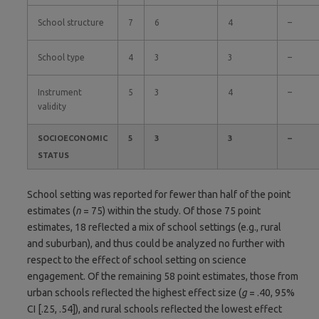
School structure
7
6
4
–
School type
4
3
3
–
Instrument
5
3
4
–
validity
SOCIOECONOMIC
5
3
3
–
STATUS
School setting was reported for fewer than half of the point
estimates (
n
= 75) within the study. Of those 75 point
estimates, 18 reflected a mix of school settings (e.g., rural
and suburban), and thus could be analyzed no further with
respect to the effect of school setting on science
engagement. Of the remaining 58 point estimates, those from
urban schools reflected the highest effect size (
g
= .40, 95%
CI [.25, .54]), and rural schools reflected the lowest effect