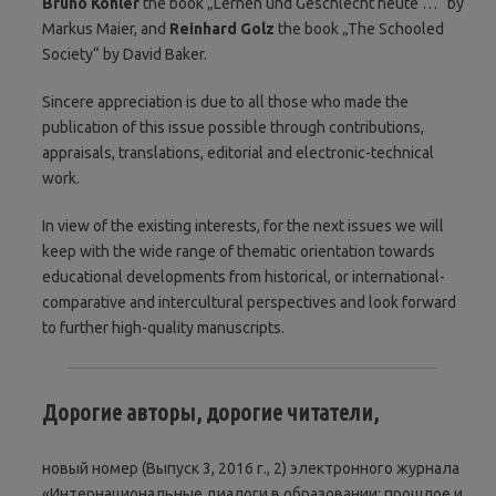
Bruno Köhler
the book „Lernen und Geschlecht heute …“ by
Markus Maier, and
Reinhard Golz
the book „The Schooled
Society“ by David Baker.
Sincere appreciation is due to all those who made the
publication of this issue possible through contributions,
appraisals, translations, editorial and electronic-technical
work.
In view of the existing interests, for the next issues we will
keep with the wide range of thematic orientation towards
educational developments from historical, or international-
comparative and intercultural perspectives and look forward
to further high-quality manuscripts.
Дорогие авторы, дорогие читатели,
новый номер (Выпуск 3, 2016 г., 2) электронного журнала
«Интернациональные диалоги в образовании: прошлое и