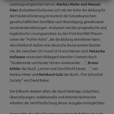
Leistungsvergleichen hervor.
Markus Meier und Manuel
Páez
(Kolumbien) befassen sich mit der Rolle der Bildung für
die Friedensförderung im Kontext der kolumbianischen
gesellschaftlichen Konflikte nach Beendigung gewaltsamer
Auseinandersetzungen. Analysiert werden pragmatische und
legalistische Lösungsansätze zu den Post-Konflikt-Phasen
sowie die “Puffer-Rolle”, die die Bildung einnehmen kann.
Abschließend stellen drei deutsche Rezensenten Bücher
vor, die zwischen 2014 und 2016 erschienen sind:
Natascha
Hofmann
rezensiert Hildegard Wenzler-Cremers Buch
“Studierende und Kinder lernen voneinander …”,
Bruno
Köhler
das Buch „Lernen und Geschlecht heute …“ von
Markus Meier und
Reinhard Golz
das Buch „The Schooled
Society“ von David Baker.
Die Editoren danken allen, die durch Beiträge, Gutachten,
Übersetzungen, redaktionelle und internet-technische
Arbeiten die Veröffentlichung dieser Ausgabe ermöglichten.
Angesichts der aktuellen Interessenlage behalten wir auch