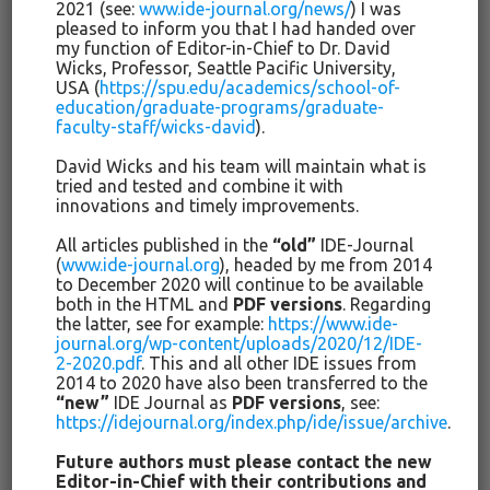
2021 (see:
www.ide-journal.org/news/
) I was
направлении и будем рады дальнейщим
pleased to inform you that I had handed over
my function of Editor-in-Chief to Dr. David
высококачественным рукописям.
Wicks, Professor, Seattle Pacific University,
USA (
https://spu.edu/academics/school-of-
education/graduate-programs/graduate-
faculty-staff/wicks-david
).
Liebe Autorinnen und Autoren, liebe Leserinnen
und Leser,
David Wicks and his team will maintain what is
tried and tested and combine it with
innovations and timely improvements.
die neue Ausgabe (Jg. 3, 2016, Nr. 2) unserer Online-
All articles published in the
“old”
IDE-Journal
Zeitschrift “Internationale Dialogues on Education: Past and
(
www.ide-journal.org
), headed by me from 2014
Present” (IDE) ist online seit dem 8. September 2016.
to December 2020 will continue to be available
both in the HTML and
PDF versions
. Regarding
In dieser Ausgabe finden Sie sieben Artikel und drei
the latter, see for example:
https://www.ide-
journal.org/wp-content/uploads/2020/12/IDE-
Rezensionen. Im Zentrum des Beitrages von
Anja und
2-2020.pdf
. This and all other IDE issues from
Dietrich-Eckhard Franz
(Deutschland) stehen Positionen
2014 to 2020 have also been transferred to the
und Aktivitäten des deutschen Theologen und Vorboten der
“new”
IDE Journal as
PDF versions
, see:
Aufklärung, Johann Valentin Andreae (1586-1654).
Hein
https://idejournal.org/index.php/ide/issue/archive
.
Retter
(Deutschland) entwickelt eine betont kritische Sicht
Future authors must please contact the new
auf das Werk des Klassikers der amerikanischen Pädagogik,
Editor-in-Chief with their contributions and