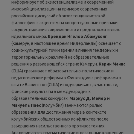
информирует об экзистенциализме и современной
мировой цивилизации на примере современных
российских дискуссий об экзистенциалистской
философии, с акцентом на концептуальные признаки
сосуществования современного и предположительно
идеального мира.
Брендан Нгелоо Абамуконг
(Камерун, в настоящее время Нидерланды) освещает с
социо-культурной точки зрения влияния гендерных и
территориальных различий на образовательные
решения в развивающейся стране Камерун.
Карин Маннс
(США) сравнивает образовательно-политические и
педагогические реформы в Финляндии с реформами в
штате Вашингтон (США) и подчеркивает, в частности,
финские результаты в международных
образовательных конкурсах.
Маркус Д. Мейер и
Мануель Паес
(Колумбия) занимаются ролью
образования для достижения мира в контексте
колумбийских общественных конфликтов после
завершения насильственного противостояния.
Анализируются прагматические и легальные концепции