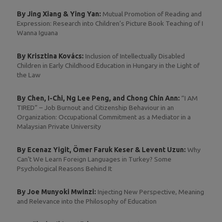
By Jing Xiang & Ying Yan:
Mutual Promotion of Reading and
Expression: Research into Children’s Picture Book Teaching of I
Wanna Iguana
By Krisztina Kovács:
Inclusion of Intellectually Disabled
Children in Early Childhood Education in Hungary in the Light of
the Law
By Chen, I-Chi, Ng Lee Peng, and Chong Chin Ann:
“I AM
TIRED” – Job Burnout and Citizenship Behaviour in an
Organization: Occupational Commitment as a Mediator in a
Malaysian Private University
By Ecenaz Yigit, Ömer Faruk Keser & Levent Uzun:
Why
Can’t We Learn Foreign Languages in Turkey? Some
Psychological Reasons Behind It
By Joe Munyoki Mwinzi:
Injecting New Perspective, Meaning
and Relevance into the Philosophy of Education