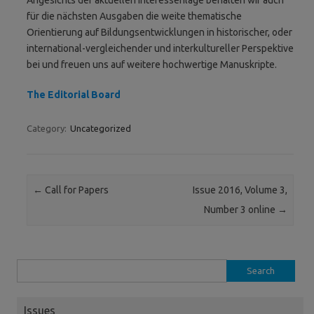
für die nächsten Ausgaben die weite thematische
Orientierung auf Bildungsentwicklungen in historischer, oder
international-vergleichender und interkultureller Perspektive
bei und freuen uns auf weitere hochwertige Manuskripte.
The Editorial Board
Category:
Uncategorized
Post navigation
←
Call for Papers
Issue 2016, Volume 3,
Number 3 online
→
Search
for:
Issues