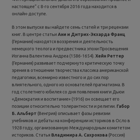
настоящее“ с 8-го сентября 2016 года находится в
онлайн-доступе.
В этом выпуске вы найдете семь статей и три рецензии
книг. В центре статьи
Ани и Дитрих-Экхарда Франц
(Германия) находятся воззрения и деятельность
немецкого теолога и предвестника эпохи Просвещения
Иоганна Валентина Андреа (1586-1654).
Хейн Реттер
(Германия) развивает подчеркнуто критическую точку
зрения в отношении творчества классика американской
педагогики, всемирно известного и до сих пор
влиятельного, одного из основателей прагматизма. В
год столетнего юбилея со дня появления книги Дьюи
«Демократия и воспитание» (1916) он освещает его
позиции относительно толерантности и религии.
Габор
Б. Альберт
(Венгрия) описывает фазы ревизии
учебников и дебаты на конференции историков в Осло в
1928 году, организованную Международным комитетом
историков. Статья
Владимира А. Сахрокова
(Россия)