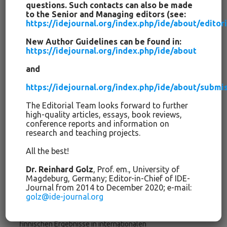
weltbekannten und bis heute einflussreichen Mitbegründers
questions. Such contacts can also be made
to the Senior and Managing editors (see:
des Pragmatismus). Im 100. Jahr des Erscheinens von
https://idejournal.org/index.php/ide/about/edito
Deweys „Demokratie und Erziehung“ (1916) beleuchtet er
dessen Positionen zu Religion, Toleranz und Rassismus.
New Author Guidelines can be found in:
Gábor B. Albert
(Ungarn) beschreibt Phasen der
https://idejournal.org/index.php/ide/about
Lehrbuchrevision und Debatten der Historikerkonferenz in
and
Oslo 1928, organisiert vom Internationalen Historikerkomitee.
Der Artikel von
Vladimir A. Sakhrokov
(Russland) informiert
https://idejournal.org/index.php/ide/about/submi
über den Existentialismus und die moderne Weltzivilisation
The Editorial Team looks forward to further
am Beispiel aktueller russischer Diskussionen über die
high-quality articles, essays, book reviews,
existentialistische Philosophie, mit einem Schwerpunkt auf
conference reports and information on
konzeptionelle Merkmale der Koexistenz in einer modernen
research and teaching projects.
und vermeintlich heilen Welt.
Brendan Ngeloo Abamukong
All the best!
(Kamerun, z.Zt. Niederlande) beleuchtet aus soziokultureller
Sicht Wirkungen von Gender- und räumlichen Unterschieden
Dr. Reinhard Golz
, Prof. em., University of
auf Bildungsentscheidungen im Entwicklungsland Kamerun.
Magdeburg, Germany; Editor-in-Chief of IDE-
Journal from 2014 to December 2020; e-mail:
Karin Manns
(USA) vergleicht bildungspolitische und
golz@ide-journal.org
pädagogische Reformen in Finnland mit denjenigen in
Washington State (USA) und hebt insbesondere die
finnischen Ergebnisse in internationalen