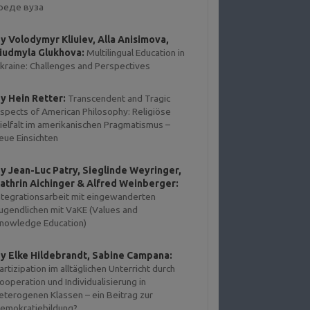
реде вуза
y Volodymyr Kliuiev, Alla Anisimova,
iudmyla Glukhova:
Multilingual Education in
kraine: Challenges and Perspectives
y Hein Retter:
Transcendent and Tragic
spects of American Philosophy: Religiöse
ielfalt im amerikanischen Pragmatismus –
eue Einsichten
y Jean-Luc Patry, Sieglinde Weyringer,
athrin Aichinger & Alfred Weinberger:
ntegrationsarbeit mit eingewanderten
ugendlichen mit VaKE (Values and
nowledge Education)
y Elke Hildebrandt, Sabine Campana:
artizipation im alltäglichen Unterricht durch
ooperation und Individualisierung in
eterogenen Klassen – ein Beitrag zur
emokratiebildung?