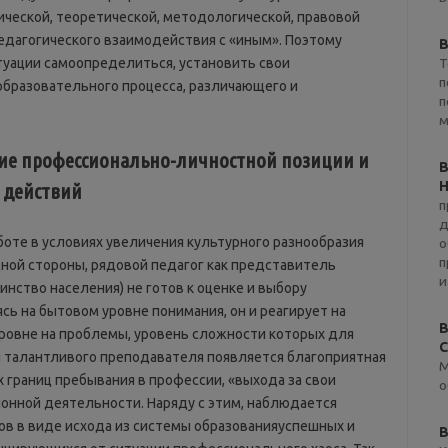
ической, теоретической, методологической, правовой
едагогического взаимодействия с «иным». Поэтому
B
туации самоопределиться, установить свои
Т
п
образовательного процесса, различающего и
п
м
ие профессионально-личностной позиции и
B
Н
 действий
п
д
боте в условиях увеличения культурного разнообразия
о
п
дной стороны, рядовой педагог как представитель
и
инство населения) не готов к оценке и выбору
сь на бытовом уровне понимания, он и реагирует на
B
уровне на проблемы, уровень сложности которых для
С
я талантливого преподавателя появляется благоприятная
М
границ пребывания в профессии, «выхода за свои
о
ионной деятельности. Наряду с этим, наблюдается
в в виде исхода из системы образованияуспешных и
B