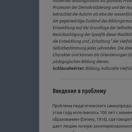
modernen Bildungsraums als globales Prob
Prozessen der Demokratisierung und der Aufn
betrachtet die Autorin als eine der wesentli
der gegenwärtige Zustand des Bildungsraums
Entwicklung auf der Grundlage der Selbstbe
Berücksichtigung der Spezifik dieser Reali
die Entwicklung und „Erhaltung“ der Vielfa
Selbstbestimmung jedes Lehrenden. Die Ide
Charakter und können als Orientierungen 
pädagogischen Bildung dienen.
Schlüsselwörter:
Bildung, kulturelle Vielfa
Введение в проблему
Проблема педагогического самоопредел
этом году исполнилось 100 лет с моме
образование» (Dewey, 1916), где говор
дает людям
личную заинтересованнос