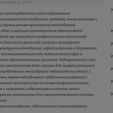
December 22, 2016
2
го самоопределения в хаосе современного
тривается как глобальная проблема, тесно связанная с
и наращиванием культурного многообразия.
одна из ведущих характеристик педагогической
2
ется как прояснение профессионально-личностной
х действий в кризисной ситуации культурного
2
культурное разнообразие, зафиксированная в документах
потенциальному вкладу педагогической науки в
2
иков образовательных процессов. Подчёркивается, что
ого пространства даёт импульс для профессионального
2
определения в многообразии педагогических реалий. С
ены научно-методические предпосылки развития и
2
ельном пространстве на основе профессионального
ея и положения, содержащиеся в статье, носят
2
служить ориентирами для совершенствования системы
ния.
ное многообразие, педагогическое самоопределение