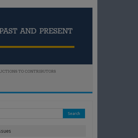
UCTIONS TO CONTRIBUTORS
rch
:
ssues