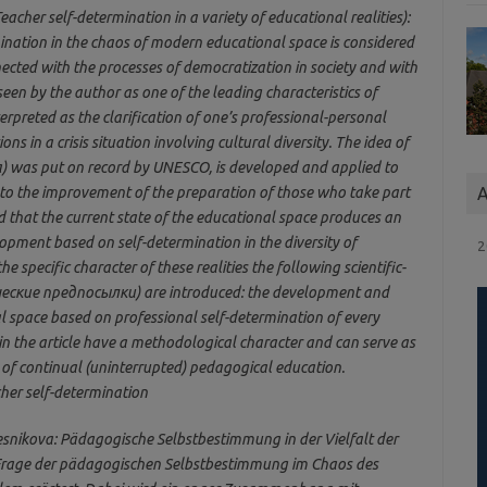
acher self-determination in a variety of educational realities):
rmination in the chaos of modern educational space is considered
nected with the processes of democratization in society and with
s seen by the author as one of the leading characteristics of
terpreted as the clarification of one’s professional-personal
ons in a crisis situation involving cultural diversity. The idea of
idea) was put on record by UNESCO, is developed and applied to
into the improvement of the preparation of those who take part
A
ed that the current state of the educational space produces an
opment based on self-determination in the diversity of
2
e specific character of these realities the following scientific-
еские предпосылки) are introduced: the development and
l space based on professional self-determination of every
in the article have a methodological character and can serve as
f continual (uninterrupted) pedagogical education.
cher self-determination
snikova: Pädagogische Selbstbestimmung in der Vielfalt der
ie Frage der pädagogischen Selbstbestimmung im Chaos des