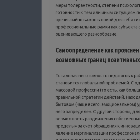
меры толерантности, степени психолог
готовности к тем или иным ситуациям п
чрезвычайно важно в новой для себя си
профессиональные рамки как субъекта 
оценивающего разнообразие.
Самоопределение как прояснен
возможных границ позитивных
Тотальная неготовность педагогов к ра
становится глобальной проблемой. С о
массовой профессии (то есть, как больш
правильной стратегии действий. Находя
бытовом (чаще всего, эмоциональном) 
него запределен. С другой стороны, дл
возможность раздвижения собственных 
пределы» за счёт обращения к инновац
явление маргинализации профессионало