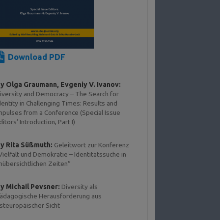
Download PDF
y Olga Graumann, Evgeniy V. Ivanov:
iversity and Democracy – The Search for
dentity in Challenging Times: Results and
mpulses from a Conference (Special Issue
ditors’ Introduction, Part I)
y Rita Süßmuth:
Geleitwort zur Konferenz
Vielfalt und Demokratie – Identitätssuche in
nübersichtlichen Zeiten“
y Michail Pevsner:
Diversity als
ädagogische Herausforderung aus
steuropäischer Sicht