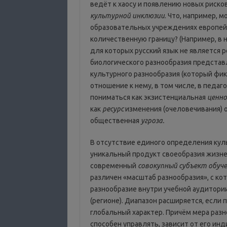
ведёт к хаосу и появлению новых риско
культурной инклюзии
. Что, например, 
образовательных учреждениях европей
количественную границу? (Например, в 
для которых русский язык не является р
биологического разнообразия представ
культурного разнообразия (который фик
отношение к нему, в том числе, в педа
пониматься как экзистенциальная
ценн
как
ресурс
изменения (очеловечивания) 
общественная
угроза.
В отсутствие единого определения кул
уникальный продукт своеобразия жизне
современный
совокупный субъект обуч
различен «масштаб разнообразия», с ко
разнообразие внутри учебной аудитори
(регионе). Диапазон расширяется, есл
глобальный характер. Причём мера разн
способен управлять, зависит от его ин