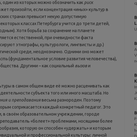
в, один из которых можно обозначить как
риск
с
может произойти, если концентрация «иных» культур в
ских странах превысит некую допустимую
B
L
некоторых классах Петербурга учится до трети детей,
U
одным). Хотя борьба за сохранение на планете
ляется естественной, при очевидности факта
B
сируют этнографы, культурологи, лингвисты и др.)
A
гогической среде, неоднозначно. Одними оно может
V
ость
(фундаментальное условие развития человечества),
n
общества. Другими – как социальный
вызов
и
B
K
ьтуры в самом общем виде её можно расценивать как
I
J
деятельности субъекта того или иного масштаба. Но
K
ения и преподавания
весьма разнороден. Поэтому
торым соприкасается каждый конкретный педагог. Это
B
и, в своём образовательном учреждении, городе
P
и преподаватель «болеет» проблемами, носящими более
K
ообразия, которую он способен «удержать» и которым
h
дивидуальной и профессиональной культуры: личной
D