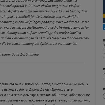
lem erörtert. Dabei wird ein enger Zusammenhang mit
ahmekapazität kultureller Vielfalt hergestellt. Vielfalt
chsten Aspekte der Erziehungswirklichkeit. Es wird betont, dass
 Impulse vermittelt für die berufliche und persönliche
stimmung in den vielfältigen pädagogischen Realitäten. Unter
täten werden wissenschaftlich-methodische Voraussetzungen für
lt im Bildungsraum auf der Grundlage der professionellen
e und die Bestimmungen des Artikels tragen methodologischen
B
für die Vervollkommnung des Systems der permanenten
D
I
I
lt, Lehrer, Selbstbestimmung
E
B
„
u
ения связана с типом общества, в котором мы живём. В
B
нта выхода работы Джона Дьюи «Демократия и
p
ится о том, что в демократическом обществе «образование
o
ть
в социальных отношениях и управлении,
привычки ума
,