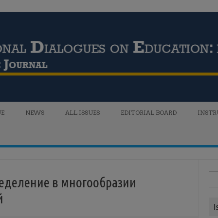
UE
NEWS
ALL ISSUES
EDITORIAL BOARD
INSTR
Sea
еделение в многообразии
for
й
I