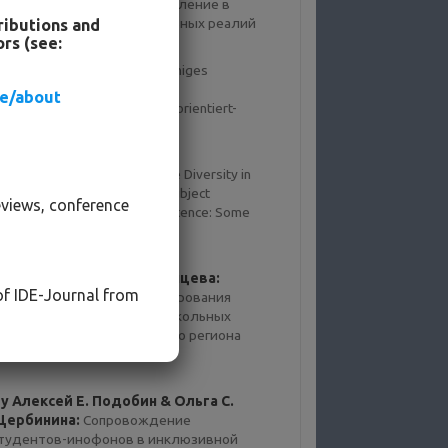
едагогическое самоопределение в
ногообразии образовательных реалий
ributions and
rs (see:
y Bettina Blanck:
Distanzfähiges
ngagement: Mit Vielfalt und
de/about
nübersichtlichkeit erwägungsorientiert-
eliberativ umgehen
y Zenta Anspoka:
Language Diversity in
he Classroom and Different Subject
eviews, conference
eachers’ Professional Competence: Some
roblems and Solutions
y Лариса Ивановна Казанцева:
 of IDE-Journal from
ктуальные вопросы формирования
илингвизма у детей в дошкольных
чреждениях юго-восточного региона
краины
y Алексей Е. Подобин & Ольга С.
ербинина:
Сопровождение
тудентов-инофонов в инклюзивной