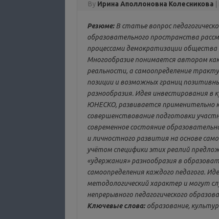
By
Ирина Аполлоновна Колесникова
|
Резюме:
В статье вопрос педагогическо
образовательного пространства рассма
процессами демократизации общества 
Многообразие понимается автором как 
реальности, а самоопределение тракту
позиции и возможных границ позитивны
разнообразия. Идея инвестирования в 
ЮНЕСКО, развивается применительно к 
совершенствование подготовки участн
современное состояние образовательн
и личностного развития на основе само
учётом специфики этих реалий предлож
«удержания» разнообразия в образоват
самоопределения каждого педагога. Ид
методологический характер и могут 
непрерывного педагогического образова
Ключевые слова:
образование, культур