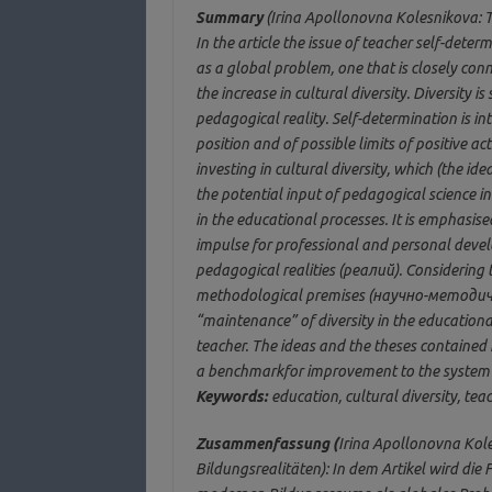
Summary
(Irina Apollonovna Kolesnikova: Te
In the article the issue of teacher self-dete
as a global problem, one that is closely con
the increase in cultural diversity. Diversity i
pedagogical reality. Self-determination is in
position and of possible limits of positive acti
investing in cultural diversity, which (the 
the potential input of pedagogical science 
in the educational processes. It is emphasis
impulse for professional and personal devel
pedagogical realities (реалий). Considering th
methodological premises (научно-методич
“maintenance” of diversity in the educationa
teacher. The ideas and the theses contained 
a benchmarkfor improvement to the system o
Keywords:
education, cultural diversity, tea
Zusammenfassung (
Irina Apollonovna Kole
Bildungsrealitäten): In dem Artikel wird d