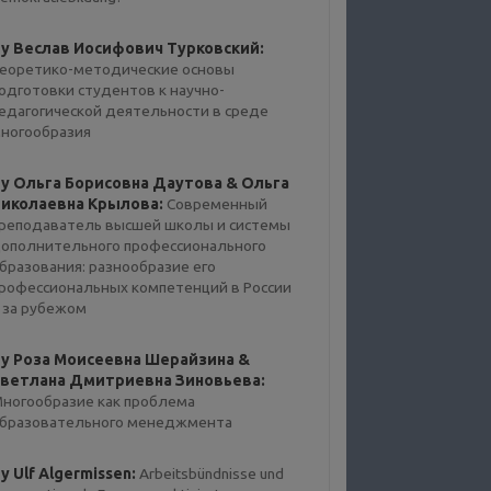
y Веслав Иосифович Турковский:
еоретико-методические основы
одготовки студентов к научно-
едагогической деятельности в среде
ногообразия
y Ольга Борисовна Даутова & Ольга
иколаевна Крылова:
Современный
реподаватель высшей школы и системы
ополнительного профессионального
бразования: разнообразие его
рофессиональных компетенций в России
 за рубежом
y Роза Моисеевна Шерайзина &
ветлана Дмитриевна Зиновьева:
ногообразие как проблема
бразовательного менеджмента
y Ulf Algermissen:
Arbeitsbündnisse und