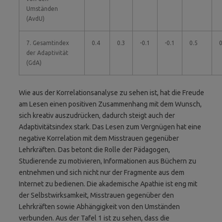
Umständen
(AvdU)
7. Gesamtindex
0.4
0.3
-0.1
-0.1
0.5
0
der Adaptivität
(GdA)
Wie aus der Korrelationsanalyse zu sehen ist, hat die Freude
am Lesen einen positiven Zusammenhang mit dem Wunsch,
sich kreativ auszudrücken, dadurch steigt auch der
Adaptivitätsindex stark. Das Lesen zum Vergnügen hat eine
negative Korrelation mit dem Misstrauen gegenüber
Lehrkräften. Das betont die Rolle der Pädagogen,
Studierende zu motivieren, Informationen aus Büchern zu
entnehmen und sich nicht nur der Fragmente aus dem
Internet zu bedienen. Die akademische Apathie ist eng mit
der Selbstwirksamkeit, Misstrauen gegenüber den
Lehrkräften sowie Abhängigkeit von den Umständen
verbunden. Aus der Tafel 1 ist zu sehen, dass die