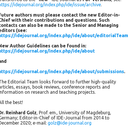
https://idejournal.org/index.php/ide/issue/archive
.
304 Probanden teil: 71% Frauen und 29% Männer; 73% der
TN waren Lehramtstudenten im Alter von 22 bis 26 Jahren.
Future authors must please contact the new Editor-in-
Chief with their contributions and questions. Such
contacts can also be made to the Senior and Managing
editors (see:
https://idejournal.org/index.php/ide/about/editorialTea
New Author Guidelines can be found in:
https://idejournal.org/index.php/ide/about
and
https://idejournal.org/index.php/ide/about/submissions
.
The Editorial Team looks forward to further high-quality
articles, essays, book reviews, conference reports and
information on research and teaching projects.
All the best!
Abb.1: Haltung der Studierenden ihrem Studium gegenüber
Dr. Reinhard Golz
, Prof. em., University of Magdeburg,
Germany; Editor-in-Chief of IDE-Journal from 2014 to
Abb.1 zeigt (von links nach rechts) die Faktoren: Lesen zum
December 2020; e-mail:
golz@ide-journal.org
Vergnügen, akademische Apathie; akademische