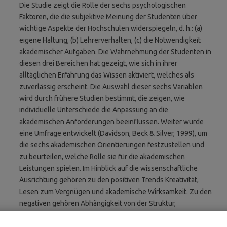
Die Studie zeigt die Rolle der sechs psychologischen
Faktoren, die die subjektive Meinung der Studenten über
wichtige Aspekte der Hochschulen widerspiegeln, d. h.: (a)
eigene Haltung, (b) Lehrerverhalten, (c) die Notwendigkeit
akademischer Aufgaben. Die Wahrnehmung der Studenten in
diesen drei Bereichen hat gezeigt, wie sich in ihrer
alltäglichen Erfahrung das Wissen aktiviert, welches als
zuverlässig erscheint. Die Auswahl dieser sechs Variablen
wird durch frühere Studien bestimmt, die zeigen, wie
individuelle Unterschiede die Anpassung an die
akademischen Anforderungen beeinflussen. Weiter wurde
eine Umfrage entwickelt (Davidson, Beck & Silver, 1999), um
die sechs akademischen Orientierungen festzustellen und
zu beurteilen, welche Rolle sie für die akademischen
Leistungen spielen. Im Hinblick auf die wissenschaftliche
Ausrichtung gehören zu den positiven Trends Kreativität,
Lesen zum Vergnügen und akademische Wirksamkeit. Zu den
negativen gehören Abhängigkeit von der Struktur,
akademische Apathie und Mangel an Vertrauen in Lehrkräfte.
Die enge Verbindung zwischen akademischen