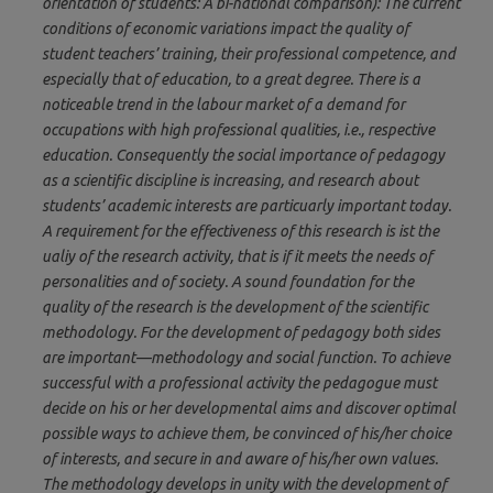
orientation of students: A bi-national comparison): The current
conditions of economic variations impact the quality of
student teachers’ training, their professional competence, and
especially that of education, to a great degree. There is a
noticeable trend in the labour market of a demand for
occupations with high professional qualities, i.e., respective
education. Consequently the social importance of pedagogy
as a scientific discipline is increasing, and research about
students’ academic interests are particuarly important today.
A requirement for the effectiveness of this research is ist the
ualiy of the research activity, that is if it meets the needs of
personalities and of society. A sound foundation for the
quality of the research is the development of the scientific
methodology. For the development of pedagogy both sides
are important—methodology and social function. To achieve
successful with a professional activity the pedagogue must
decide on his or her developmental aims and discover optimal
possible ways to achieve them, be convinced of his/her choice
of interests, and secure in and aware of his/her own values.
The methodology develops in unity with the development of