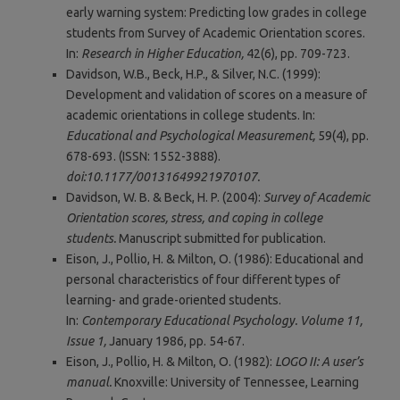
early warning system: Predicting low grades in college
students from Survey of Academic Orientation scores.
In:
Research in Higher Education,
42(6), pp. 709-723.
Davidson, W.B., Beck, H.P., & Silver, N.C. (1999):
Development and validation of scores on a measure of
academic orientations in college students. In:
Educational and Psychological Measurement,
59(4), pp.
678-693. (ISSN: 1552-3888).
doi:10.1177/00131649921970107.
Davidson, W. B. & Beck, H. P. (2004):
Survey of Academic
Orientation scores, stress, and coping in college
students.
Manuscript submitted for publication.
Eison, J., Pollio, H. & Milton, O. (1986): Educational and
personal characteristics of four different types of
learning- and grade-oriented students.
In:
Contemporary Educational Psychology. Volume 11,
Issue 1,
January 1986, pp. 54-67.
Eison, J., Pollio, H. & Milton, O. (1982):
LOGO II: A user’s
manual.
Knoxville: University of Tennessee, Learning