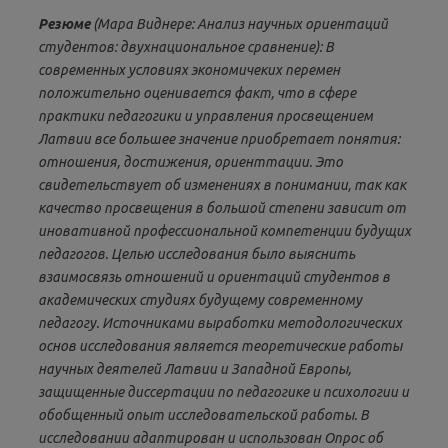
Резюме
(Мара Виднере: Анализ научных ориентаций
студентов: двухнациональное сравнение): В
современных условиях экономичеких перемен
положительно оценивается факт, что в сфере
практики педагогики и управления просвещением
Латвии все большее значение приобретает понятия:
отношения, достижения, ориенттации. Это
свидетельствует об изменениях в понимании, так как
качество просвещения в большой степени зависит от
иновативной профессиональной компетенции будущих
педагогов. Целью исследования было выяснить
взаимосвязь отношений и ориентаций студентов в
академических студиях будущему современному
педагогу. Источниками выработки методологических
основ исследования является теоретические работы
научных деятелей Латвии и Западной Европы,
защищенные диссертации по педагогике и психологии и
обобщенный опыт исследовательской работы. В
исследовании адаптирован и использован Опрос об