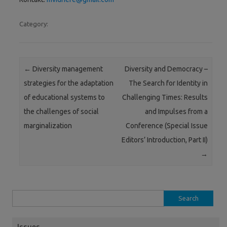
Category:
Post navigation
←
Diversity management
Diversity and Democracy –
strategies for the adaptation
The Search for Identity in
of educational systems to
Challenging Times: Results
the challenges of social
and Impulses from a
marginalization
Conference (Special Issue
Editors’ Introduction, Part II)
→
Search
for:
Issues