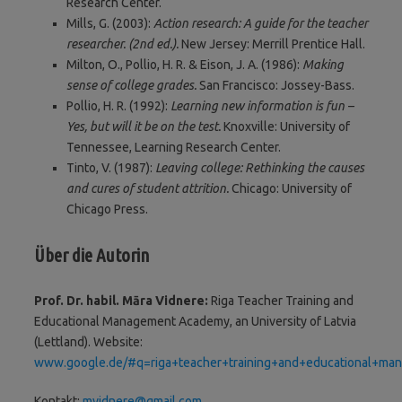
Research Center.
Mills, G. (2003):
Action research: A guide for the teacher
researcher. (2nd ed.).
New Jersey: Merrill Prentice Hall.
Milton, O., Pollio, H. R. & Eison, J. A. (1986):
Making
sense of college grades.
San Francisco: Jossey-Bass.
Pollio, H. R. (1992):
Learning new information is fun –
Yes, but will it be on the test.
Knoxville: University of
Tennessee, Learning Research Center.
Tinto, V. (1987):
Leaving college: Rethinking the causes
and cures of student attrition.
Chicago: University of
Chicago Press.
Über die Autorin
Prof. Dr. habil. Māra Vidnere:
Riga Teacher Training and
Educational Management Academy, an University of Latvia
(Lettland). Website:
www.google.de/#q=riga+teacher+training+and+educational+m
Kontakt:
mvidnere@gmail.com