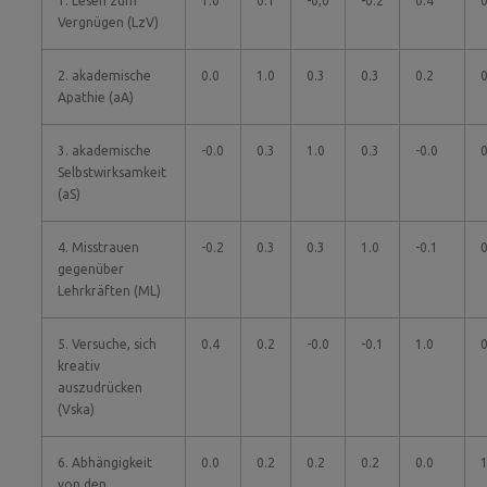
1. Lesen zum
1.0
0.1
-0,0
-0.2
0.4
0
Vergnügen (LzV)
2. akademische
0.0
1.0
0.3
0.3
0.2
0
Apathie (aA)
3. akademische
-0.0
0.3
1.0
0.3
-0.0
0
Selbstwirksamkeit
(aS)
4. Misstrauen
-0.2
0.3
0.3
1.0
-0.1
0
gegenüber
Lehrkräften (ML)
5. Versuche, sich
0.4
0.2
-0.0
-0.1
1.0
0
kreativ
auszudrücken
(Vska)
6. Abhängigkeit
0.0
0.2
0.2
0.2
0.0
1
von den