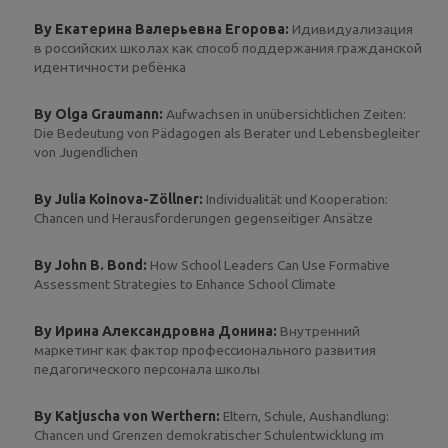
By Екатерина Валерьевна Егорова:
Идивидуализация
в российских школах как способ поддержания гражданской
идентичности ребёнка
By Olga Graumann:
Aufwachsen in unübersichtlichen Zeiten:
Die Bedeutung von Pädagogen als Berater und Lebensbegleiter
von Jugendlichen
By Julia Koinova-Zöllner:
Individualität und Kooperation:
Chancen und Herausforderungen gegenseitiger Ansätze
By John B. Bond:
How School Leaders Can Use Formative
Assessment Strategies to Enhance School Climate
By Ирина Александровна Донина:
Внутренний
маркетинг как фактор профессионального развития
педагогического персонала школы
By Katjuscha von Werthern:
Eltern, Schule, Aushandlung:
Chancen und Grenzen demokratischer Schulentwicklung im