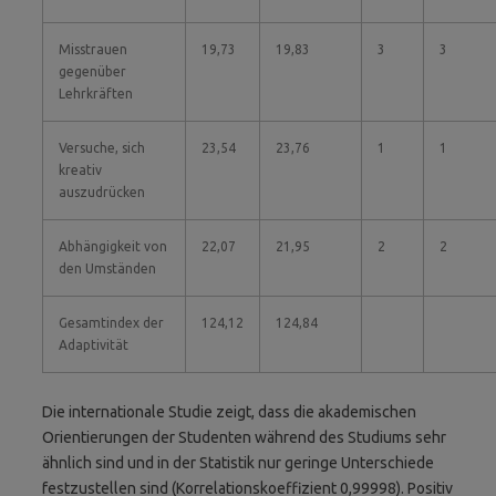
Misstrauen
19,73
19,83
3
3
gegenüber
Lehrkräften
Versuche, sich
23,54
23,76
1
1
kreativ
auszudrücken
Abhängigkeit von
22,07
21,95
2
2
den Umständen
Gesamtindex der
124,12
124,84
Adaptivität
Die internationale Studie zeigt, dass die akademischen
Orientierungen der Studenten während des Studiums sehr
ähnlich sind und in der Statistik nur geringe Unterschiede
festzustellen sind (Korrelationskoeffizient 0,99998). Positiv