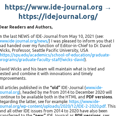
https://www.ide-journal.org →
Orientierungen und Erfüllen der akademischen
Verpflichtungen zeugen von der möglichen Integration in
https://idejournal.org/
den akademischen Prozess und führen dazu, dass die
Studierenden weiter studieren. Die Hypothese von Davidson
Dear Readers and Authors,
und seinen Kollegen weist auch darauf hin, dass man die
individuellen Unterschiede in diesen Orientierungen (Erfolg,
In the last NEWS of IDE-Journal from May 10, 2021 (see:
www.ide-journal.org/news/
) I was pleased to inform you that I
Stress, Ausdauer und Beharrlichkeit) vorhersagen kann
had handed over my function of Editor-in-Chief to Dr. David
(Davidson & Beck, 2004).
Wicks, Professor, Seattle Pacific University, USA
(
https://spu.edu/academics/school-of-education/graduate-
programs/graduate-faculty-staff/wicks-david
).
Forschungsergebnisse
David Wicks and his team will maintain what is tried and
tested and combine it with innovations and timely
Die Methodik beinhaltet sechs akademische Orientierungen
improvements.
und 36 Fragen, die helfen, die berufliche Orientierung des
angehenden Pädagogen festzustellen. Das sind Faktoren, die
All articles published in the
“old”
IDE-Journal (
www.ide-
die Einstellung dem Studium gegenüber widerspiegeln:
journal.org
), headed by me from 2014 to December 2020 will
continue to be available both in the HTML and
PDF versions
.
Lesen zum Vergnügen, akademische Apathie, akademische
Regarding the latter, see for example:
https://www.ide-
Selbstwirksamkeit, Misstrauen gegenüber Lehrkräften,
journal.org/wp-content/uploads/2020/12/IDE-2-2020.pdf
. This
Versuche sich kreativ auszudrücken, Abhängigkeit von den
and all other IDE issues from 2014 to 2020 have also been
transferred to the
“new”
IDE Journal as
PDF versions
, see:
Umständen bzw. Bedingungen. An den Umfragen nahmen