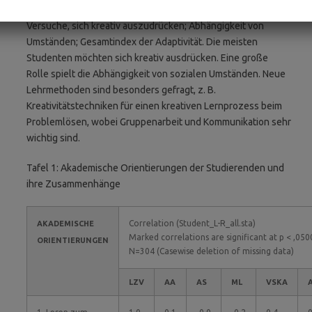
Sebstwirksamkeit; Misstrauen gegenüber Lehrkräften;
Versuche, sich kreativ auszudrücken; Abhängigkeit von
Umständen; Gesamtindex der Adaptivität. Die meisten
Studenten möchten sich kreativ ausdrücken. Eine große
Rolle spielt die Abhängigkeit von sozialen Umständen. Neue
Lehrmethoden sind besonders gefragt, z. B.
Kreativitätstechniken für einen kreativen Lernprozess beim
Problemlösen, wobei Gruppenarbeit und Kommunikation sehr
wichtig sind.
Tafel 1: Akademische Orientierungen der Studierenden und
ihre Zusammenhänge
Correlation (Student_L-R_all.sta)
AKADEMISCHE
Marked correlations are significant at p < ,050
ORIENTIERUNGEN
N=304 (Casewise deletion of missing data)
LZV
AA
AS
ML
VSKA