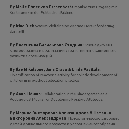
By Malte Ebner von Eschenbach:
Impulse zum Umgang mit
Kontingenz in der Politischen Bildung
By Irina Diel:
Warum Vielfalt eine enorme Herausforderung
darstellt
By Валентина Васильевна Стадник:
«Менеджмент
многообразия» в реализации стратегии инновационного
развития организаций
By Ilze Mikelsone, Jana Grava & Linda Pavitola:
Diversification of teacher’s activity for holistic development of
children in pre-school education practice
By Anna Liduma:
Collaboration in the Kindergarten as a
Pedagogical Means for Developing Positive Attitudes
By Марина Викторовна Александрова & Наталья
Викторовна Александрова:
Психологическое здоровье
детей дошкольного возраста в условиях многообразия