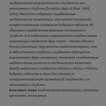
академической направленности студентов как
отношение к студиям (Davidson, Beck, & Silver, 1999,
2004). Методика содержит определенные
академические ориентации, что может послужить
профессиональным интересам будушего педагога. Их
образуют определенные факторы отношений к
студиям. В исследовании сравниваются академические
ориентации студентов двух стран – Латвии (Рига) и
России (Смоленск). Результаты свидетельствуют, что
в педагогических студиях у студентов образуется
выраженная сфера интересов, показывая определенные
академические различия в академических качествах
между выборками студентов Латвии и России. Работа
будущих педагогов в наши дни связано со
совершенствованием ориентаций студентов и их
отношений к студиям.
Ключевые слова
: академические ориентации, осознание
ценностей, отношения.