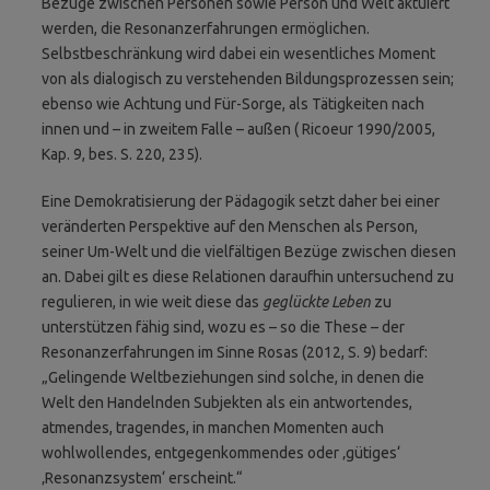
Bezüge zwischen Personen sowie Person und Welt aktuiert
werden, die Resonanzerfahrungen ermöglichen.
Selbstbeschränkung wird dabei ein wesentliches Moment
von als dialogisch zu verstehenden Bildungsprozessen sein;
ebenso wie Achtung und Für-Sorge, als Tätigkeiten nach
innen und – in zweitem Falle – außen ( Ricoeur 1990/2005,
Kap. 9, bes. S. 220, 235).
Eine Demokratisierung der Pädagogik setzt daher bei einer
veränderten Perspektive auf den Menschen als Person,
seiner Um-Welt und die vielfältigen Bezüge zwischen diesen
an. Dabei gilt es diese Relationen daraufhin untersuchend zu
regulieren, in wie weit diese das
geglückte Leben
zu
unterstützen fähig sind, wozu es – so die These – der
Resonanzerfahrungen im Sinne Rosas (2012, S. 9) bedarf:
„Gelingende Weltbeziehungen sind solche, in denen die
Welt den Handelnden Subjekten als ein antwortendes,
atmendes, tragendes, in manchen Momenten auch
wohlwollendes, entgegenkommendes oder ‚gütiges‘
‚Resonanzsystem‘ erscheint.“