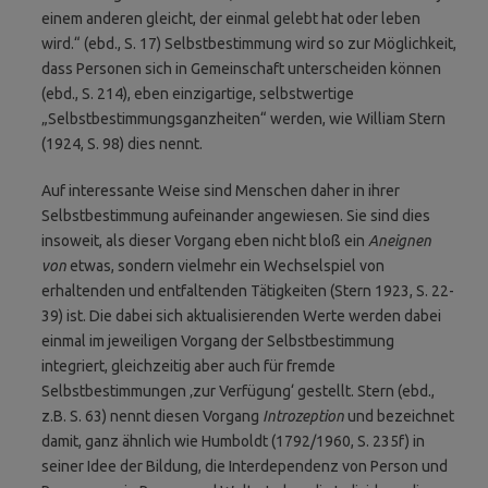
einem anderen gleicht, der einmal gelebt hat oder leben
wird.“ (ebd., S. 17) Selbstbestimmung wird so zur Möglichkeit,
dass Personen sich in Gemeinschaft unterscheiden können
(ebd., S. 214), eben einzigartige, selbstwertige
„Selbstbestimmungsganzheiten“ werden, wie William Stern
(1924, S. 98) dies nennt.
Auf interessante Weise sind Menschen daher in ihrer
Selbstbestimmung aufeinander angewiesen. Sie sind dies
insoweit, als dieser Vorgang eben nicht bloß ein
Aneignen
von
etwas, sondern vielmehr ein Wechselspiel von
erhaltenden und entfaltenden Tätigkeiten (Stern 1923, S. 22-
39) ist. Die dabei sich aktualisierenden Werte werden dabei
einmal im jeweiligen Vorgang der Selbstbestimmung
integriert, gleichzeitig aber auch für fremde
Selbstbestimmungen ‚zur Verfügung‘ gestellt. Stern (ebd.,
z.B. S. 63) nennt diesen Vorgang
Introzeption
und bezeichnet
damit, ganz ähnlich wie Humboldt (1792/1960, S. 235f) in
seiner Idee der Bildung, die Interdependenz von Person und