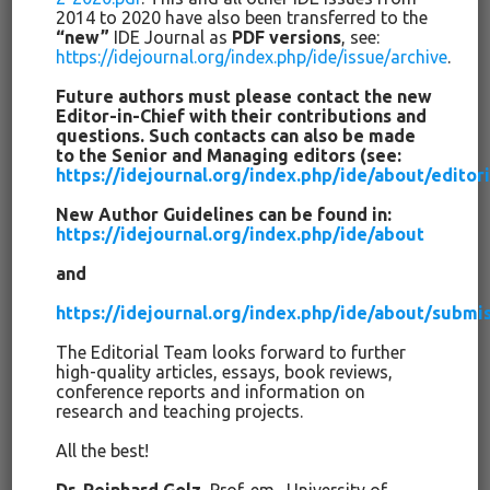
2014 to 2020 have also been transferred to the
“new”
IDE Journal as
PDF versions
, see:
Worauf Verteilungsgerechtigkeit von Bezüglichkeiten also
https://idejournal.org/index.php/ide/issue/archive
.
abzielt, ist die Erfahrung der Möglichkeiten des Sich-
Unterscheidens in einem Raum unterstellter prinzipieller
Future authors must please contact the new
Editor-in-Chief with their contributions and
Gleichheit, einem Raum in welchem das Angenommen-
questions. Such contacts can also be made
werden immer das Auswählen fundiert und die
to the Senior and Managing editors (see:
Verschiedenheit der Menschen in ihrer prinzipiellen
https://idejournal.org/index.php/ide/about/edito
Gleichheit ihr Korrektiv findet: Menschen erfahren sich als
New Author Guidelines can be found in:
unterschiedliche Gleiche
(Schneider 2016). Daraus lässt sich
https://idejournal.org/index.php/ide/about
dann auch das
gleiche Recht
für einander wechselseitig
bedeutsam werden zu können – das meint
personale
and
Resonanz
– ableiten, was nicht mit dem Recht verwechselt
https://idejournal.org/index.php/ide/about/submi
werden darf,
gleich bedeutsam
sein zu können oder müssen.
The Editorial Team looks forward to further
3. Selbstbestimmung mittels Resonanz- und
high-quality articles, essays, book reviews,
conference reports and information on
Anerkennungserfahrungen
research and teaching projects.
All the best!
Dieser Rahmen wird aber nicht bloß gesetzt, sondern dieser
ergibt sich gleichermaßen aus der Möglichkeit, dass