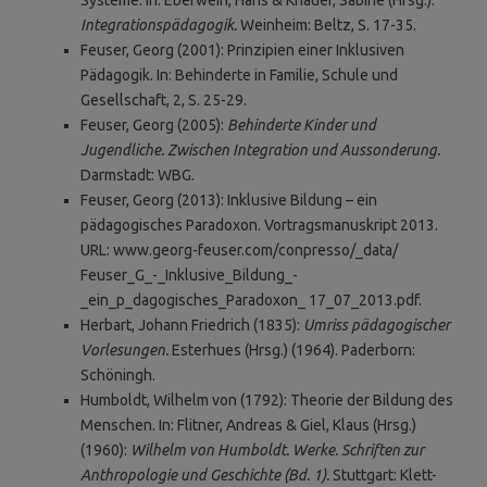
Integrationspädagogik.
Weinheim: Beltz, S. 17-35.
Feuser, Georg (2001): Prinzipien einer Inklusiven
Pädagogik. In: Behinderte in Familie, Schule und
Gesellschaft, 2, S. 25-29.
Feuser, Georg (2005):
Behinderte Kinder und
Jugendliche. Zwischen Integration und Aussonderung.
Darmstadt: WBG.
Feuser, Georg (2013): Inklusive Bildung – ein
pädagogisches Paradoxon. Vortragsmanuskript 2013.
URL: www.georg-feuser.com/conpresso/_data/
Feuser_G_-_Inklusive_Bildung_-
_ein_p_dagogisches_Paradoxon_ 17_07_2013.pdf.
Herbart, Johann Friedrich (1835):
Umriss pädagogischer
Vorlesungen.
Esterhues (Hrsg.) (1964). Paderborn:
Schöningh.
Humboldt, Wilhelm von (1792): Theorie der Bildung des
Menschen. In: Flitner, Andreas & Giel, Klaus (Hrsg.)
(1960):
Wilhelm von Humboldt. Werke. Schriften zur
Anthropologie und Geschichte (Bd. 1).
Stuttgart: Klett-