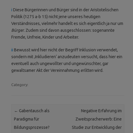
i
Diese Bürgerinnen und Bürger sind in der Aristotelischen
Politik (1275 a-b 15) nicht jene unseres heutigen
Verständnisses, vielmehr handelt es sich eigentlich ja nur um
Bürger
. Zudem sind davon ausgeschlossen: sogenannte
Fremde, Unfreie, Kinder und Arbeiter.
ii
Bewusst wird hier nicht der Begriff Inklusion verwendet,
sondern mit ‚Inkludieren‘ anzudeuten versucht, dass hier ein
eventuell auch ungewollter und ungewünschter, gar
gewaltsamer Akt der Vereinnahmung
erlitten
wird.
Category:
Post navigation
←
Gabentausch als
Negative Erfahrung im
Paradigma für
Zweitspracherwerb: Eine
Bildungsprozesse?
Studie zur Entwicklung der