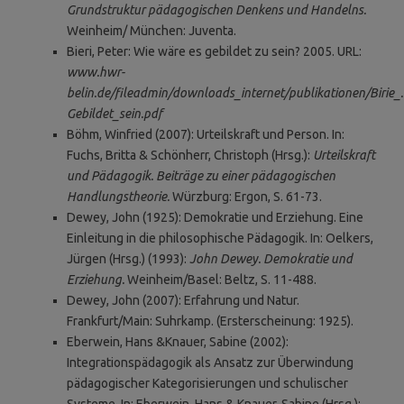
Grundstruktur pädagogischen Denkens und Handelns.
Weinheim/ München: Juventa.
Bieri, Peter: Wie wäre es gebildet zu sein? 2005. URL:
www.hwr-
belin.de/fileadmin/downloads_internet/publikationen/Birie_.
Gebildet_sein.pdf
Böhm, Winfried (2007): Urteilskraft und Person. In:
Fuchs, Britta & Schönherr, Christoph (Hrsg.):
Urteilskraft
und Pädagogik. Beiträge zu einer pädagogischen
Handlungstheorie.
Würzburg: Ergon, S. 61-73.
Dewey, John (1925): Demokratie und Erziehung. Eine
Einleitung in die philosophische Pädagogik. In: Oelkers,
Jürgen (Hrsg.) (1993):
John Dewey. Demokratie und
Erziehung.
Weinheim/Basel: Beltz, S. 11-488.
Dewey, John (2007): Erfahrung und Natur.
Frankfurt/Main: Suhrkamp. (Ersterscheinung: 1925).
Eberwein, Hans &Knauer, Sabine (2002):
Integrationspädagogik als Ansatz zur Überwindung
pädagogischer Kategorisierungen und schulischer
Systeme. In: Eberwein, Hans & Knauer, Sabine (Hrsg.):