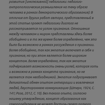
развития [инклюзивной] педагогики: педагого-
антропологические размышления на тему образа
человека в рамках демократического образования): В
отличие от других работ автора, представленный в
этой статье проект педагогики диалога не
рассматривается по углом признания. Отношения
между человеком и миром представлены здесь более
обобщённо и в то же время более определённо, чем это
было бы возможно в рамках рассуждения о признании.
Более обобщённо, так как эмпатия включает в себя и
признание, но при этом является более широким
концептом. Более определённо, так как эмпатия
подчёркивает возможность смены ролей, которая хоть
и возможна в рамках концепта признания, но не
является там необходмимой. Эмпатия подразумевает
деликатный обмен опытом интеграции и вовлечения
людей, двустороннюю коммуникацию (Штерн, 1924, С.
141; Роза, 2012, С. 10). Без такого опыта, согласно
нашему утверждению, концепт образования как
самоопределения не может достичь своего полного