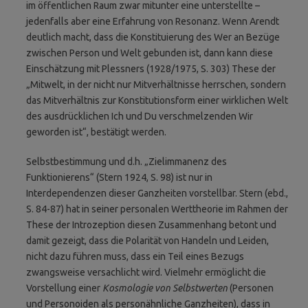
im öffentlichen Raum zwar mitunter eine unterstellte –
jedenfalls aber eine Erfahrung von Resonanz. Wenn Arendt
deutlich macht, dass die Konstituierung des Wer an Bezüge
zwischen Person und Welt gebunden ist, dann kann diese
Einschätzung mit Plessners (1928/1975, S. 303) These der
„Mitwelt, in der nicht nur Mitverhältnisse herrschen, sondern
das Mitverhältnis zur Konstitutionsform einer wirklichen Welt
des ausdrücklichen Ich und Du verschmelzenden Wir
geworden ist“, bestätigt werden.
Selbstbestimmung und d.h. „Zielimmanenz des
Funktionierens“ (Stern 1924, S. 98) ist nur in
Interdependenzen dieser Ganzheiten vorstellbar. Stern (ebd.,
S. 84-87) hat in seiner personalen Werttheorie im Rahmen der
These der Introzeption diesen Zusammenhang betont und
damit gezeigt, dass die Polarität von Handeln und Leiden,
nicht dazu führen muss, dass ein Teil eines Bezugs
zwangsweise versachlicht wird. Vielmehr ermöglicht die
Vorstellung einer
Kosmologie von Selbstwerten
(Personen
und Personoiden als personähnliche Ganzheiten), dass in