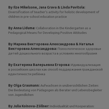
By Ilze Mikelsone, Jana Grava & Linda Pavitola:
Diversification of teacher’s activity for holistic development of
children in pre-school education practice
By Anna Liduma:
Collaboration in the Kindergarten as a
Pedagogical Means for Developing Positive Attitudes
By Марина Викторовна Александрова & Наталья
Викторовна Александрова:
Психологическое здоровье
детей дошкольного возраста в условиях многообразия
By Екатерина Валерьевна Егорова:
Идивидуализация
в российских школах как способ поддержания гражданской
идентичности ребёнка
By Olga Graumann:
Aufwachsen in unübersichtlichen Zeiten:
Die Bedeutung von Pädagogen als Berater und Lebensbegleiter
von Jugendlichen
By Julia Koinova-Zöllner:
Individualität und Kooperation: