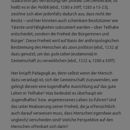
Staatsform (als Verfassung) der
politeia
. Die Demokratie, so
heißt es in der
Politik
(ebd., 1280 a 30ff, 1283 a 15-25),
zeichne sich aber jedenfalls dadurch aus, dass nicht der
Besitz – und hier könnten auch scheinbare Besitztümer wie
Talente und Fähigkeiten subsumiert werden – über Teilhabe
entscheidet, sondern die Freiheit der Bürgerinnen und
i
Bürger
. Diese Freiheit wird auf Basis der anthropologischen
Bestimmung des Menschen als
zoon politicon
(ebd., 1252 a)
dazu genutzt, um das
gute Leben
(eudamonia) in
Gemeinschaft zu verwirklichen (ebd., 1252 a, 1280 a 30ff).
Hier knüpft Pädagogik an, denn selbst wenn der Mensch
dazu veranlagt ist, sich der Gemeinschaft zuzuwenden, wie
gelingt diesem eine tugendhafte Ausrichtung auf das gute
Leben in Teilhabe? Was bedeutet es überhaupt ein
‚tugendhaftes‘ bzw. angemessenes Leben zu führen? Und
das unter Realisierung seiner Freiheit, die ja offensichtlich
auch darauf verweisen muss, dass Menschen irgendwie auch
ungleich/ verschieden sind? Welche Perspektive auf den
Menschen offenbart sich darin?