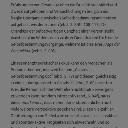
Erfahrungen von Resonanz eben die Dualität von Mittel und
Zweck aufgehoben und Versachlichungen lediglich als
fragile Übergange zwischen Selbstbestimmungsmomenten
aufgefasst werden können (ebd., S. 84ff, 108-117). Der
Charakter der selbstwertigen Ganzheit einer Person steht
damit nicht im Widerspruch zu ihrer Dienstbarkeit für fremde
Selbstbestimmungsvorgänge, vielmehr ist dies eine
Frage der
Perspektive
(vebd., S. 80f).
Ein resonanztheoretischer Fokus kann den Menschen als
Person erkennen, insoweit hier ein „Ganzes
Selbstbestimmung übt“ (ebd., S. 77) und diesen gleichzeitig
in einer „übergeordneten Ganzheit“ (ebd., S. 80) verorten.
Weil die Person sich der Welt eben nicht bloß konvergent
zuwenden kann, sondern introzeptiv (ebd., S. 84f), muss
diese
anerkennen
, dass neben der erstpersönlichen noch
viele weitere Perspektive gegeben sind. Diese Vielzahl an
Zentrierungen von Selbstwerten setzt voraus, dass reaktive
und spontan-aktive Tätigkeiten sich abwechseln und so