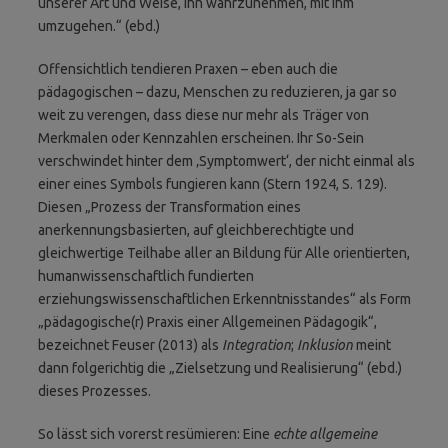
unserer Art und Weise, ihn wahrzunehmen, mit ihm
umzugehen.“ (ebd.)
Offensichtlich tendieren Praxen – eben auch die
pädagogischen – dazu, Menschen zu reduzieren, ja gar so
weit zu verengen, dass diese nur mehr als Träger von
Merkmalen oder Kennzahlen erscheinen. Ihr So-Sein
verschwindet hinter dem ‚Symptomwert‘, der nicht einmal als
einer eines Symbols fungieren kann (Stern 1924, S. 129).
Diesen „Prozess der Transformation eines
anerkennungsbasierten, auf gleichberechtigte und
gleichwertige Teilhabe aller an Bildung für Alle orientierten,
humanwissenschaftlich fundierten
erziehungswissenschaftlichen Erkenntnisstandes“ als Form
„pädagogische(r) Praxis einer Allgemeinen Pädagogik“,
bezeichnet Feuser (2013) als
Integration
;
Inklusion
meint
dann folgerichtig die „Zielsetzung und Realisierung“ (ebd.)
dieses Prozesses.
So lässt sich vorerst resümieren: Eine
echte allgemeine