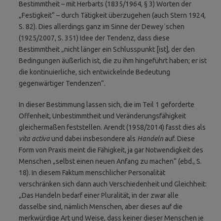
Bestimmtheit – mit Herbarts (1835/1964, § 3) Worten der
„Festigkeit“ – durch Tätigkeit überzugehen (auch Stern 1924,
S. 82). Dies allerdings ganz im Sinne der Dewey´schen
(1925/2007, S. 351) Idee der Tendenz, dass diese
Bestimmtheit „nicht länger ein Schlusspunkt [ist], der den
Bedingungen äußerlich ist, die zu ihm hingeführt haben; er ist
die kontinuierliche, sich entwickelnde Bedeutung
gegenwärtiger Tendenzen“.
In dieser Bestimmung lassen sich, die im Teil 1 geforderte
Offenheit, Unbestimmtheit und Veränderungsfähigkeit
gleichermaßen feststellen. Arendt (1958/2014) fasst dies als
vita activa
und dabei insbesondere als
Handeln
auf. Diese
Form von Praxis meint die Fähigkeit, ja gar Notwendigkeit des
Menschen „selbst einen neuen Anfang zu machen“ (ebd., S.
18). In diesem Faktum menschlicher Personalität
verschränken sich dann auch Verschiedenheit und Gleichheit:
„Das Handeln bedarf einer Pluralität, in der zwar alle
dasselbe sind, nämlich Menschen, aber dieses auf die
merkwürdige Art und Weise, dass keiner dieser Menschen je