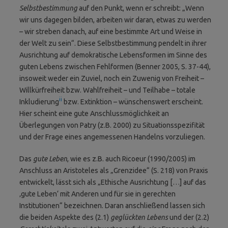
Selbstbestimmung
auf den Punkt, wenn er schreibt: „Wenn
wir uns dagegen bilden, arbeiten wir daran, etwas zu werden
– wir streben danach, auf eine bestimmte Art und Weise in
der Welt zu sein“. Diese Selbstbestimmung pendelt in ihrer
Ausrichtung auf demokratische Lebensformen im Sinne des
guten Lebens zwischen Fehlformen (Benner 2005, S. 37-44),
insoweit weder ein Zuviel, noch ein Zuwenig von Freiheit –
Willkürfreiheit bzw. Wahlfreiheit – und Teilhabe – totale
ii
Inkludierung
bzw. Extinktion – wünschenswert erscheint.
Hier scheint eine gute Anschlussmöglichkeit an
Überlegungen von Patry (z.B. 2000) zu Situationsspezifität
und der Frage eines angemessenen Handelns vorzuliegen.
Das
gute Leben
, wie es z.B. auch Ricoeur (1990/2005) im
Anschluss an Aristoteles als „Grenzidee“ (S. 218) von Praxis
entwickelt, lässt sich als „Ethische Ausrichtung […] auf das
‚gute Leben‘ mit Anderen und für sie in gerechten
Institutionen“ bezeichnen. Daran anschließend lassen sich
die beiden Aspekte des (2.1)
geglückten Lebens
und der (2.2)