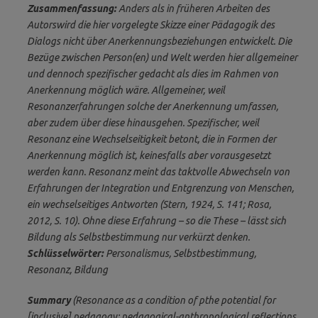
Zusammenfassung:
Anders als in früheren Arbeiten des
Autorswird die hier vorgelegte Skizze einer Pädagogik des
Dialogs nicht über Anerkennungsbeziehungen entwickelt. Die
Bezüge zwischen Person(en) und Welt werden hier allgemeiner
und dennoch spezifischer gedacht als dies im Rahmen von
Anerkennung möglich wäre. Allgemeiner, weil
Resonanzerfahrungen solche der Anerkennung umfassen,
aber zudem über diese hinausgehen. Spezifischer, weil
Resonanz eine Wechselseitigkeit betont, die in Formen der
Anerkennung möglich ist, keinesfalls aber vorausgesetzt
werden kann. Resonanz meint das taktvolle Abwechseln von
Erfahrungen der Integration und Entgrenzung von Menschen,
ein wechselseitiges Antworten (Stern, 1924, S. 141; Rosa,
2012, S. 10). Ohne diese Erfahrung – so die These – lässt sich
Bildung als Selbstbestimmung nur verkürzt denken.
Schlüsselwörter:
Personalismus, Selbstbestimmung,
Resonanz, Bildung
Summary
(Resonance as a condition of pthe potential for
[inclusive] pedagogy: pedagogical-anthropological reflections