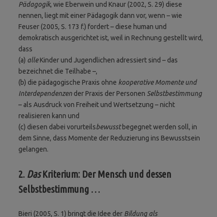
Pädagogik
, wie Eberwein und Knaur (2002, S. 29) diese
nennen, liegt mit einer Pädagogik dann vor, wenn – wie
Feuser (2005, S. 173 f.) fordert – diese human und
demokratisch ausgerichtet ist, weil in Rechnung gestellt wird,
dass
(a)
alle
Kinder und Jugendlichen adressiert sind – das
bezeichnet die Teilhabe –,
(b) die pädagogische Praxis ohne
kooperative Momente und
Interdependenzen
der Praxis der Personen
Selbstbestimmung
– als Ausdruck von Freiheit und Wertsetzung – nicht
realisieren kann und
(c) diesen dabei vorurteils
bewusst
begegnet werden soll, in
dem Sinne, dass Momente der Reduzierung ins Bewusstsein
gelangen.
2.
Das
Kriterium: Der Mensch und dessen
Selbstbestimmung …
Bieri (2005, S. 1) bringt die Idee der
Bildung als