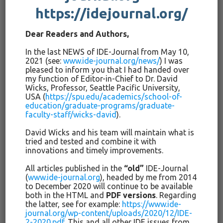
zurückgeführt werden kann und dennoch in einem
https://idejournal.org/
bemerkenswerten Sinne an sie zurückgebunden ist“ angibt.
Hier wird die Gerechtigkeit als Maß des Verteilens betrachtet
Dear Readers and Authors,
(ebd., S. 244), was – und das liegt am Charakter der
Öffentlichkeit – auf Basis einer unterstellten Gleichheit
In the last NEWS of IDE-Journal from May 10,
2021 (see:
www.ide-journal.org/news/
) I was
erfolgen müsse.
pleased to inform you that I had handed over
my function of Editor-in-Chief to Dr. David
Wenn Arendt (z.B. 1958/2014, S. 214) deutlich macht, dass
Wicks, Professor, Seattle Pacific University,
Handeln
Unterscheiden
meint, dann muss für gerechte
USA (
https://spu.edu/academics/school-of-
education/graduate-programs/graduate-
Bezüge in pädagogischen Institutionen gefordert werden,
faculty-staff/wicks-david
).
dass – ganz im Sinne Plessners (1924/2015, S. 102) –
Personen sich als „für einander gleich“ erfahren können.
David Wicks and his team will maintain what is
Eben weil institutionelle Bezüge nicht auf Überzeugungen
tried and tested and combine it with
innovations and timely improvements.
oder emotionaler Verbundenheit beruhen (müssen) (ebd., S.
129), braucht es dieses Apriori: Menschen sollen in der
All articles published in the
“old”
IDE-Journal
öffentlichen Sphäre
die gleiche Chance haben, für einander
(
www.ide-journal.org
), headed by me from 2014
to December 2020 will continue to be available
bedeutsam werden
zu können. Dass in den Vorgängen der
both in the HTML and
PDF versions
. Regarding
Selbstbestimmung nicht jede Person gleichermaßen für
the latter, see for example:
https://www.ide-
andere bedeutsam werden wird, ist kein Argument dagegen,
journal.org/wp-content/uploads/2020/12/IDE-
sondern eines für demokratische Gemeinschaften.
2-2020.pdf
. This and all other IDE issues from