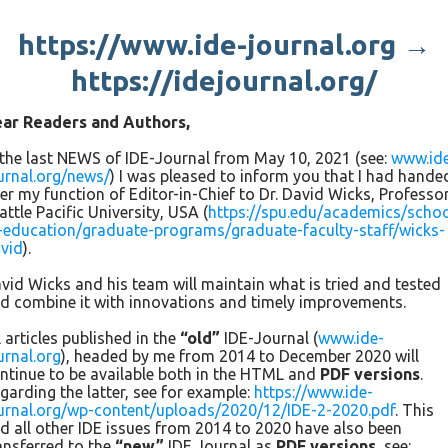
become that much stronger” (Turk et al., 2010, p. 1).
https://www.ide-journal.org →
Formative Assessment Strategies for Principals
https://idejournal.org/
Effective use of formative assessment is much more than just
ar Readers and Authors,
giving a faculty an exit slip or short survey. As important as
the actual information collected is how it collected and
 the last NEWS of IDE-Journal from May 10, 2021 (see:
www.id
followed-up on. Implemented with skill and savviness a
urnal.org/news/
) I was pleased to inform you that I had hande
er my function of Editor-in-Chief to Dr. David Wicks, Professor
formative assessment cycle can enhance trust in a leader, a
attle Pacific University, USA (
https://spu.edu/academics/schoo
key factor in school climate and culture. And, of course, it is a
-education/graduate-programs/graduate-faculty-staff/wicks-
powerfully effective tool in unveiling and resolving problems
vid
).
that can erode school climate.
vid Wicks and his team will maintain what is tried and tested
d combine it with innovations and timely improvements.
Principals and other leaders need to craft formative
assessment strategies that serve both groups and
l articles published in the
“old”
IDE-Journal (
www.ide-
individuals. While school climate is typically thought of as
urnal.org
), headed by me from 2014 to December 2020 will
ntinue to be available both in the HTML and
PDF versions
.
single judgment, it is actually a pattern based on the input
garding the latter, see for example:
https://www.ide-
and opinions of individuals. As Cohen and colleagues stated,
urnal.org/wp-content/uploads/2020/12/IDE-2-2020.pdf
. This
“…school climate is more than individual experience: It is a
d all other IDE issues from 2014 to 2020 have also been
group phenomenon that is larger than any one person’s
ansferred to the
“new”
IDE Journal as
PDF versions
, see: