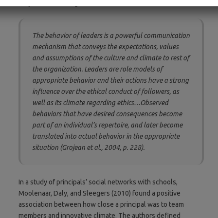
Grojean and colleagues stated:
The behavior of leaders is a powerful communication
mechanism that conveys the expectations, values
and assumptions of the culture and climate to rest of
the organization. Leaders are role models of
appropriate behavior and their actions have a strong
influence over the ethical conduct of followers, as
well as its climate regarding ethics…Observed
behaviors that have desired consequences become
part of an individual’s repertoire, and later become
translated into actual behavior in the appropriate
situation (Grojean et al., 2004, p. 228).
In a study of principals’ social networks with schools,
Moolenaar, Daly, and Sleegers (2010) found a positive
association between how close a principal was to team
members and innovative climate. The authors defined