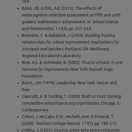
184.
Bond, J.B. & Ellis, A.K. (2013): The effects of
metacognitive reﬂective assessment on fifth and sixth
graders’ mathematics achievement. In:
School Science
and Mathematics, 113
(5), pp. 227-234.
Brewster, C. & Railsback, J. (2003):
Building trusting
relationships for school improvement: Implications for
principals and teachers
. Portland, OR: Northwest
Regional Educational Laboratory.
Bryk, A.S. & Schneider, B. (2002):
Trust in schools: A core
resource for improvement.
New York: Russell Sage
Foundation.
Burns, J.M. (1978):
Leadership
. New York: Harper and
Row.
Ciancutti, A. & Steding, T. (2000):
Built on trust: Gaining
competitive advantage in any organization
. Chicago, IL:
Contemporary.
Cohen, J. McCabe, E.M., Michelli, N.M. & Pickeral, T.
(2009):
Teachers College Record, 111
(1), pp. 180-213.
Collins, J. (2001):
Good to great: Why some companies