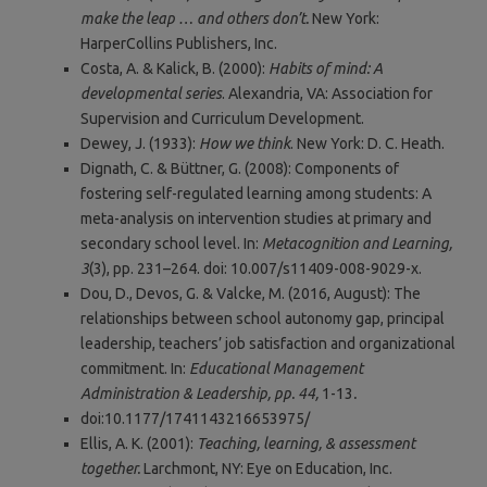
make the leap … and others don’t.
New York:
HarperCollins Publishers, Inc.
Costa, A. & Kalick, B. (2000):
Habits of mind: A
developmental series
. Alexandria, VA: Association for
Supervision and Curriculum Development.
Dewey, J. (1933):
How we think
. New York: D. C. Heath.
Dignath, C. & Büttner, G. (2008): Components of
fostering self-regulated learning among students: A
meta-analysis on intervention studies at primary and
secondary school level. In:
Metacognition and Learning,
3
(3), pp. 231–264. doi: 10.007/s11409-008-9029-x.
Dou, D., Devos, G. & Valcke, M. (2016, August): The
relationships between school autonomy gap, principal
leadership, teachers’ job satisfaction and organizational
commitment. In:
Educational Management
Administration & Leadership, pp. 44,
1-13
.
doi:10.1177/1741143216653975/
Ellis, A. K. (2001):
Teaching, learning, & assessment
together.
Larchmont, NY: Eye on Education, Inc.