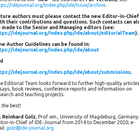
tps://idejournal.org/index.php/ide/issue/archive
.
experience” (Cohen et al., 2009, p. 180). That said, the actual
formative strategies principals employ must be designed to
ture authors must please contact the new Editor-in-Chie
elicit feedback from individuals. Often gathering formative
th their contributions and questions. Such contacts can al
 made to the Senior and Managing editors (see:
feedback is done in response to perceived school climate,
tps://idejournal.org/index.php/ide/about/editorialTeam
).
either positive or negative, too often just the latter. Yet,
consistent with the theme of this paper, such efforts should
w Author Guidelines can be found in:
be made on a regular basis with the intent of both monitoring
tps://idejournal.org/index.php/ide/about
climate and using the feedback to improve it.
nd
Grojean and colleagues identified seven mechanisms “…by
tps://idejournal.org/index.php/ide/about/submissions
.
which leaders and members transmit values and create
e Editorial Team looks forward to further high-quality articles
climates related to ethics” (Grojean et al., 2004, p. 223).
says, book reviews, conference reports and information on
These include values-based leadership, setting the example,
search and teaching projects.
setting ethical expectations, providing feedback, recognizing
and rewarding behaviors that support organizational values,
l the best!
awareness of individual differences, and training and
. Reinhard Golz
, Prof. em., University of Magdeburg, Germany
mentoring. While all seven of the dimensions are applicable
itor-in-Chief of IDE-Journal from 2014 to December 2020; e-
to improving school climate, it is the second dimension—set
il:
golz@ide-journal.org
the example—that is most relevant to this discussion. As