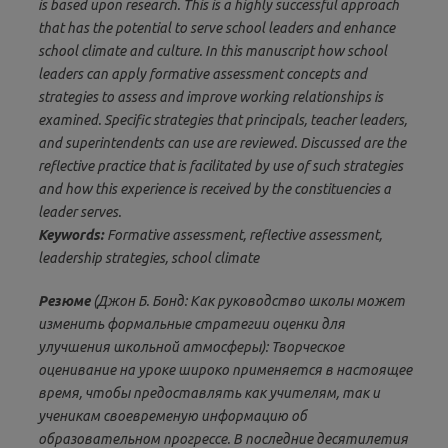
is based upon research. This is a highly successful approach
that has the potential to serve school leaders and enhance
school climate and culture. In this manuscript how school
leaders can apply formative assessment concepts and
strategies to assess and improve working relationships is
examined. Specific strategies that principals, teacher leaders,
and superintendents can use are reviewed. Discussed are the
reflective practice that is facilitated by use of such strategies
and how this experience is received by the constituencies a
leader serves.
Keywords:
Formative assessment, reflective assessment,
leadership strategies, school climate
Резюме
(Джон Б. Бонд: Как руководство школы может
изменить формальные стратегии оценки для
улучшения школьной атмосферы): Творческое
оценивание на уроке широко применяется в настоящее
время, чтобы предоставлять как учителям, так и
ученикам своевременую информацию об
образовательном прогрессе. В последние десятилетия