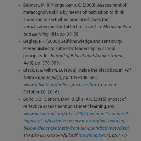
Bannert, M. & Mengelkamp, C. (2008): Assessment of
metacognitive skills by means of instruction to think
aloud and reflect when prompted. Does the
verbalization method affect learning? In:
Metacognition
and Learning, 3
(1), pp. 39-58.
Begley, P.T. (2006): Self-knowledge and sensitivity:
Prerequisites to authentic leadership by school
principals. In:
Journal of Educational Administration,
44
(6), pp. 570-589.
Black, P. & Wiliam, D. (1998): Inside the black box. In:
Phi
Delta Kappan,80
(2), pp. 139–148. URL:
www.pdkintl.org/utilities/archives.htm
(retrieved:
October 20, 2016).
Bond, J.B., Denton, D.W., & Ellis, A.K. (2015): Impact of
reflective assessment on student learning. URL:
www.ide-journal.org/article/2015-volume-2-number-2-
impact-of-reflective-assessment-on-student-learning-
best-evidence-synthesis-from-ten-quantitative-studies/
;
see also IDE-2015-2-full.pdf (
Download PDF
), pp.
172-